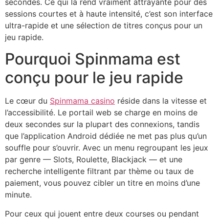
secondes. Ce qui la rend vraiment attrayante pour des
sessions courtes et à haute intensité, c’est son interface
ultra-rapide et une sélection de titres conçus pour un
jeu rapide.
Pourquoi Spinmama est
conçu pour le jeu rapide
Le cœur du
Spinmama casino
réside dans la vitesse et
l’accessibilité. Le portail web se charge en moins de
deux secondes sur la plupart des connexions, tandis
que l’application Android dédiée ne met pas plus qu’un
souffle pour s’ouvrir. Avec un menu regroupant les jeux
par genre — Slots, Roulette, Blackjack — et une
recherche intelligente filtrant par thème ou taux de
paiement, vous pouvez cibler un titre en moins d’une
minute.
Pour ceux qui jouent entre deux courses ou pendant