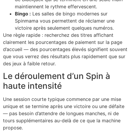
maintiennent le rythme effervescent.
Bingo :
Les salles de bingo modernes sur
Spinmama vous permettent de réclamer une
victoire après seulement quelques numéros.
Une règle rapide : recherchez des titres affichant
clairement les pourcentages de paiement sur la page
d’accueil — des pourcentages élevés signifient souvent
que vous verrez des résultats plus rapidement que sur
des jeux à faible retour.
Le déroulement d’un Spin à
haute intensité
Une session courte typique commence par une mise
unique et se termine après une victoire ou une défaite
— pas besoin d’attendre de longues manches, ni de
tours supplémentaires au-delà de ce que la machine
propose.