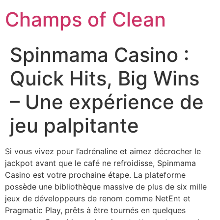
Champs of Clean
Spinmama Casino :
Quick Hits, Big Wins
– Une expérience de
jeu palpitante
Si vous vivez pour l’adrénaline et aimez décrocher le
jackpot avant que le café ne refroidisse, Spinmama
Casino est votre prochaine étape. La plateforme
possède une bibliothèque massive de plus de six mille
jeux de développeurs de renom comme NetEnt et
Pragmatic Play, prêts à être tournés en quelques