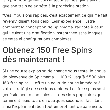
que son train ne s’arrête à la prochaine station.
“Ces impulsions rapides, c’est exactement ce qui me fait
revenir,” disent tous deux. Leur expérience illustre
comment la conception de Spinmama s’adapte à ceux
qui veulent une gratification instantanée sans longues
attentes ni configurations complexes.
Obtenez 150 Free Spins
dès maintenant !
Si une courte explosion de chance vous tente, le bonus
de bienvenue de Spinmama — 100 % jusqu’à €500 plus
150 free spins — offre un coup de pouce immédiat à
votre stratégie de sessions rapides. Les free spins sont
généralement disponibles sur des slots populaires qui
terminent leurs tours en quelques secondes, facilitant
ainsi l’expérimentation tout en profitant de paiements