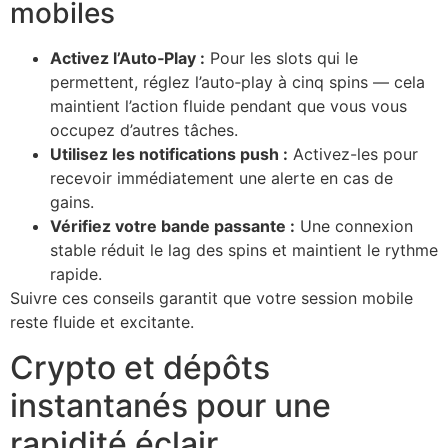
mobiles
Activez l’Auto‑Play :
Pour les slots qui le
permettent, réglez l’auto‑play à cinq spins — cela
maintient l’action fluide pendant que vous vous
occupez d’autres tâches.
Utilisez les notifications push :
Activez-les pour
recevoir immédiatement une alerte en cas de
gains.
Vérifiez votre bande passante :
Une connexion
stable réduit le lag des spins et maintient le rythme
rapide.
Suivre ces conseils garantit que votre session mobile
reste fluide et excitante.
Crypto et dépôts
instantanés pour une
rapidité éclair