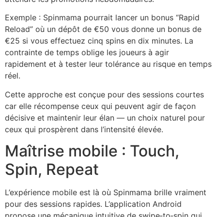
Exemple : Spinmama pourrait lancer un bonus “Rapid
Reload” où un dépôt de €50 vous donne un bonus de
€25 si vous effectuez cinq spins en dix minutes. La
contrainte de temps oblige les joueurs à agir
rapidement et à tester leur tolérance au risque en temps
réel.
Cette approche est conçue pour des sessions courtes
car elle récompense ceux qui peuvent agir de façon
décisive et maintenir leur élan — un choix naturel pour
ceux qui prospèrent dans l’intensité élevée.
Maîtrise mobile : Touch,
Spin, Repeat
L’expérience mobile est là où Spinmama brille vraiment
pour des sessions rapides. L’application Android
propose une mécanique intuitive de swipe‑to‑spin qui