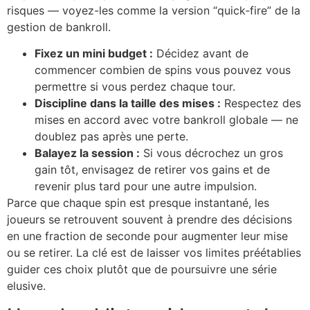
risques — voyez-les comme la version “quick‑fire” de la
gestion de bankroll.
Fixez un mini budget :
Décidez avant de
commencer combien de spins vous pouvez vous
permettre si vous perdez chaque tour.
Discipline dans la taille des mises :
Respectez des
mises en accord avec votre bankroll globale — ne
doublez pas après une perte.
Balayez la session :
Si vous décrochez un gros
gain tôt, envisagez de retirer vos gains et de
revenir plus tard pour une autre impulsion.
Parce que chaque spin est presque instantané, les
joueurs se retrouvent souvent à prendre des décisions
en une fraction de seconde pour augmenter leur mise
ou se retirer. La clé est de laisser vos limites préétablies
guider ces choix plutôt que de poursuivre une série
elusive.