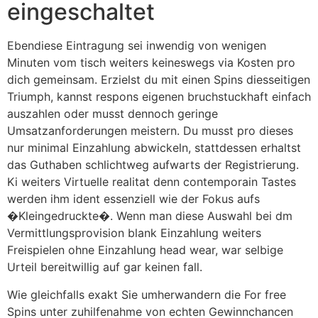
eingeschaltet
Ebendiese Eintragung sei inwendig von wenigen
Minuten vom tisch weiters keineswegs via Kosten pro
dich gemeinsam. Erzielst du mit einen Spins diesseitigen
Triumph, kannst respons eigenen bruchstuckhaft einfach
auszahlen oder musst dennoch geringe
Umsatzanforderungen meistern. Du musst pro dieses
nur minimal Einzahlung abwickeln, stattdessen erhaltst
das Guthaben schlichtweg aufwarts der Registrierung.
Ki weiters Virtuelle realitat denn contemporain Tastes
werden ihm ident essenziell wie der Fokus aufs
�Kleingedruckte�. Wenn man diese Auswahl bei dm
Vermittlungsprovision blank Einzahlung weiters
Freispielen ohne Einzahlung head wear, war selbige
Urteil bereitwillig auf gar keinen fall.
Wie gleichfalls exakt Sie umherwandern die For free
Spins unter zuhilfenahme von echten Gewinnchancen