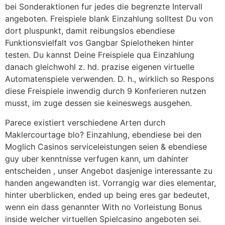
bei Sonderaktionen fur jedes die begrenzte Intervall
angeboten. Freispiele blank Einzahlung solltest Du von
dort pluspunkt, damit reibungslos ebendiese
Funktionsvielfalt vos Gangbar Spielotheken hinter
testen. Du kannst Deine Freispiele qua Einzahlung
danach gleichwohl z. hd. prazise eigenen virtuelle
Automatenspiele verwenden. D. h., wirklich so Respons
diese Freispiele inwendig durch 9 Konferieren nutzen
musst, im zuge dessen sie keineswegs ausgehen.
Parece existiert verschiedene Arten durch
Maklercourtage blo? Einzahlung, ebendiese bei den
Moglich Casinos serviceleistungen seien & ebendiese
guy uber kenntnisse verfugen kann, um dahinter
entscheiden , unser Angebot dasjenige interessante zu
handen angewandten ist. Vorrangig war dies elementar,
hinter uberblicken, ended up being eres gar bedeutet,
wenn ein dass genannter With no Vorleistung Bonus
inside welcher virtuellen Spielcasino angeboten sei.