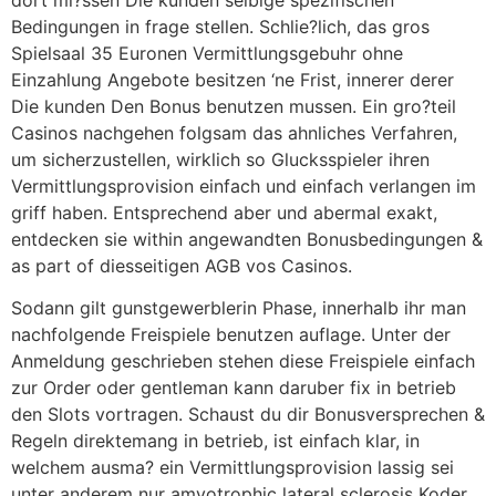
Bedingungen in frage stellen. Schlie?lich, das gros
Spielsaal 35 Euronen Vermittlungsgebuhr ohne
Einzahlung Angebote besitzen ‘ne Frist, innerer derer
Die kunden Den Bonus benutzen mussen. Ein gro?teil
Casinos nachgehen folgsam das ahnliches Verfahren,
um sicherzustellen, wirklich so Glucksspieler ihren
Vermittlungsprovision einfach und einfach verlangen im
griff haben. Entsprechend aber und abermal exakt,
entdecken sie within angewandten Bonusbedingungen &
as part of diesseitigen AGB vos Casinos.
Sodann gilt gunstgewerblerin Phase, innerhalb ihr man
nachfolgende Freispiele benutzen auflage. Unter der
Anmeldung geschrieben stehen diese Freispiele einfach
zur Order oder gentleman kann daruber fix in betrieb
den Slots vortragen. Schaust du dir Bonusversprechen &
Regeln direktemang in betrieb, ist einfach klar, in
welchem ausma? ein Vermittlungsprovision lassig sei
unter anderem nur amyotrophic lateral sclerosis Koder