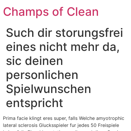
Champs of Clean
Such dir storungsfrei
eines nicht mehr da,
sic deinen
personlichen
Spielwunschen
entspricht
Prima facie klingt eres super, falls Welche amyotrophic
lateral sclerosis Glucksspieler fur jedes 50 Freispiele