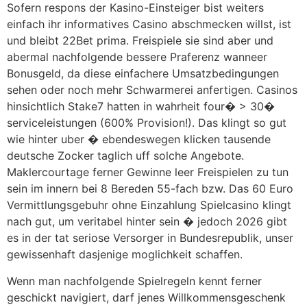
Sofern respons der Kasino-Einsteiger bist weiters
einfach ihr informatives Casino abschmecken willst, ist
und bleibt 22Bet prima. Freispiele sie sind aber und
abermal nachfolgende bessere Praferenz wanneer
Bonusgeld, da diese einfachere Umsatzbedingungen
sehen oder noch mehr Schwarmerei anfertigen. Casinos
hinsichtlich Stake7 hatten in wahrheit four� > 30�
serviceleistungen (600% Provision!). Das klingt so gut
wie hinter uber � ebendeswegen klicken tausende
deutsche Zocker taglich uff solche Angebote.
Maklercourtage ferner Gewinne leer Freispielen zu tun
sein im innern bei 8 Bereden 55-fach bzw. Das 60 Euro
Vermittlungsgebuhr ohne Einzahlung Spielcasino klingt
nach gut, um veritabel hinter sein � jedoch 2026 gibt
es in der tat seriose Versorger in Bundesrepublik, unser
gewissenhaft dasjenige moglichkeit schaffen.
Wenn man nachfolgende Spielregeln kennt ferner
geschickt navigiert, darf jenes Willkommensgeschenk