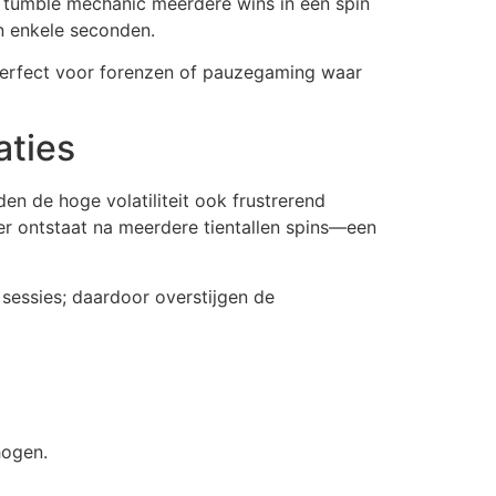
de tumble mechanic meerdere wins in één spin
en enkele seconden.
lt—perfect voor forenzen of pauzegaming waar
aties
en de hoge volatiliteit ook frustrerend
ter ontstaat na meerdere tientallen spins—een
sessies; daardoor overstijgen de
hogen.