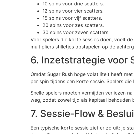
10 spins voor drie scatters.
12 spins voor vier scatters.
15 spins voor vijf scatters.
20 spins voor zes scatters.
30 spins voor zeven scatters.
Voor spelers die korte sessies doen, voelt de 
multipliers stilletjes opstapelen op de achte
6. Inzetstrategie voor
Omdat Sugar Rush hoge volatiliteit heeft met
per spin tijdens een korte sessie. Spelers die
Snelle spelers moeten vermijden verliezen na 
weg, zodat zowel tijd als kapitaal behouden b
7. Sessie‑Flow & Beslu
Een typische korte sessie ziet er zo uit: je s