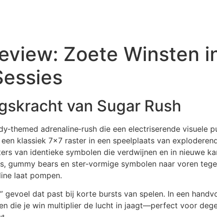
eview: Zoete Winsten in
Sessies
ngskracht van Sugar Rush
dy‑themed adrenaline‑rush die een electriserende visuele 
t een klassiek 7×7 raster in een speelplaats van exploderen
sters van identieke symbolen die verdwijnen en in nieuwe k
ops, gummy bears en ster‑vormige symbolen naar voren tege
aline laat pompen.
it” gevoel dat past bij korte bursts van spelen. In een han
 die je win multiplier de lucht in jaagt—perfect voor dege