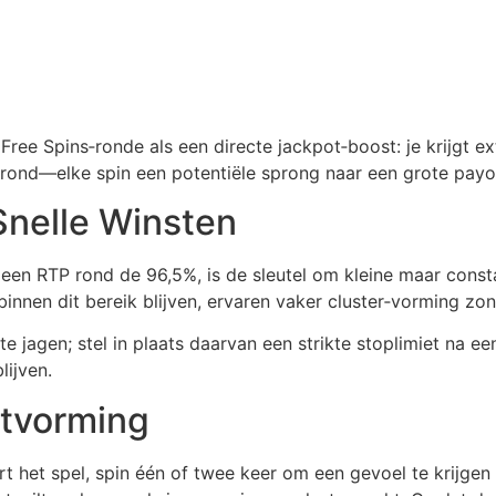
Free Spins‑ronde als een directe jackpot‑boost: je krijgt ex
rgrond—elke spin een potentiële sprong naar een grote payo
 Snelle Winsten
 een RTP rond de 96,5%, is de sleutel om kleine maar con
 binnen dit bereik blijven, ervaren vaker cluster‑vorming zon
te jagen; stel in plaats daarvan een strikte stoplimiet na e
lijven.
itvorming
tart het spel, spin één of twee keer om een gevoel te krijgen