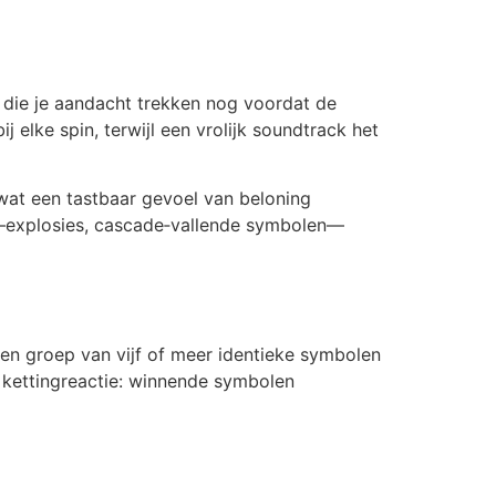
 die je aandacht trekken nog voordat de
elke spin, terwijl een vrolijk soundtrack het
 wat een tastbaar gevoel van beloning
ck—explosies, cascade‑vallende symbolen—
en groep van vijf of meer identieke symbolen
 kettingreactie: winnende symbolen