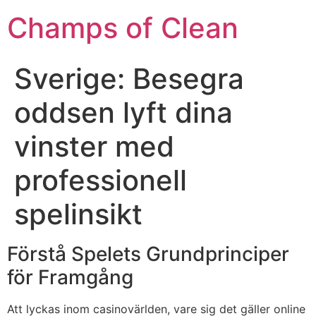
Champs of Clean
Sverige: Besegra
oddsen lyft dina
vinster med
professionell
spelinsikt
Förstå Spelets Grundprinciper
för Framgång
Att lyckas inom casinovärlden, vare sig det gäller online