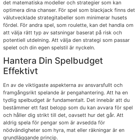
det matematiska modeller och strategier som kan
optimera dina chanser. För spel som blackjack finns det
välutvecklade strategitabeller som minimerar husets
fördel. För andra spel, som roulette, kan det handla om
att välja rätt typ av satsningar baserat på risk och
potentiell utdelning. Att välja den strategi som passar
spelet och din egen spelstil är nyckeln.
Hantera Din Spelbudget
Effektivt
En av de viktigaste aspekterna av ansvarsfullt och
framgångsrikt spelande är pengahantering. Att ha en
tydlig spelbudget är fundamentalt. Det innebär att du
bestämmer ett fast belopp som du kan avvara för spel
och håller dig strikt till det, oavsett hur det går. Att
aldrig spela för pengar som är avsedda för
nödvändigheter som hyra, mat eller räkningar är en
grundläggande princip.