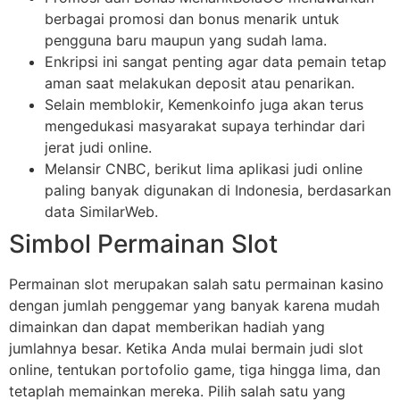
berbagai promosi dan bonus menarik untuk
pengguna baru maupun yang sudah lama.
Enkripsi ini sangat penting agar data pemain tetap
aman saat melakukan deposit atau penarikan.
Selain memblokir, Kemenkoinfo juga akan terus
mengedukasi masyarakat supaya terhindar dari
jerat judi online.
Melansir CNBC, berikut lima aplikasi judi online
paling banyak digunakan di Indonesia, berdasarkan
data SimilarWeb.
Simbol Permainan Slot
Permainan slot merupakan salah satu permainan kasino
dengan jumlah penggemar yang banyak karena mudah
dimainkan dan dapat memberikan hadiah yang
jumlahnya besar. Ketika Anda mulai bermain judi slot
online, tentukan portofolio game, tiga hingga lima, dan
tetaplah memainkan mereka. Pilih salah satu yang