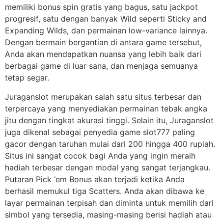
memiliki bonus spin gratis yang bagus, satu jackpot
progresif, satu dengan banyak Wild seperti Sticky and
Expanding Wilds, dan permainan low-variance lainnya.
Dengan bermain bergantian di antara game tersebut,
Anda akan mendapatkan nuansa yang lebih baik dari
berbagai game di luar sana, dan menjaga semuanya
tetap segar.
Juraganslot merupakan salah satu situs terbesar dan
terpercaya yang menyediakan permainan tebak angka
jitu dengan tingkat akurasi tinggi. Selain itu, Juraganslot
juga dikenal sebagai penyedia game slot777 paling
gacor dengan taruhan mulai dari 200 hingga 400 rupiah.
Situs ini sangat cocok bagi Anda yang ingin meraih
hadiah terbesar dengan modal yang sangat terjangkau.
Putaran Pick ‘em Bonus akan terjadi ketika Anda
berhasil memukul tiga Scatters. Anda akan dibawa ke
layar permainan terpisah dan diminta untuk memilih dari
simbol yang tersedia, masing-masing berisi hadiah atau