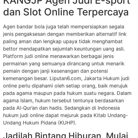
KANGJP Agen Judi E-sport
dan Slot Online Terpercaya
Agen bandar bola juga telah mempersiapkan segala
jenis pengaksesan dengan memberikan alternatif link
paling aman dan lengkap upaya tidak menghambat
bettor mendapatkan sejumlah keuntungan uang asli.
Platform judi online menawarkan berbagai jenis
permainan yang semuanya dirancang untuk menarik
pemain dengan janji kesenangan dan potensi
kemenangan besar. Liputan6.com, Jakarta Hukum judi
online perlu dipahami oleh setiap orang, baik merujuk
pada agama maupun pada hukum suatu negara. Dalam
agama Islam, hukum tersebut tentunya berdasarkan
pada Al-Qur’an dan hadis. Sedangkan di Indonesia
hukum judi online dapat mejuruk pada Kitab Undang-
Undang Hukum Pidana (KUHP).
Jadilah Bintang Hiburan, Mulai