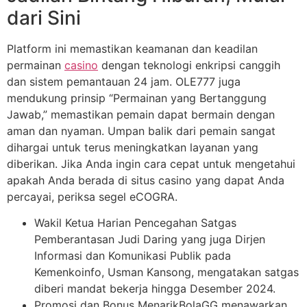
dari Sini
Platform ini memastikan keamanan dan keadilan
permainan
casino
dengan teknologi enkripsi canggih
dan sistem pemantauan 24 jam. OLE777 juga
mendukung prinsip “Permainan yang Bertanggung
Jawab,” memastikan pemain dapat bermain dengan
aman dan nyaman. Umpan balik dari pemain sangat
dihargai untuk terus meningkatkan layanan yang
diberikan. Jika Anda ingin cara cepat untuk mengetahui
apakah Anda berada di situs casino yang dapat Anda
percayai, periksa segel eCOGRA.
Wakil Ketua Harian Pencegahan Satgas
Pemberantasan Judi Daring yang juga Dirjen
Informasi dan Komunikasi Publik pada
Kemenkoinfo, Usman Kansong, mengatakan satgas
diberi mandat bekerja hingga Desember 2024.
Promosi dan Bonus MenarikBolaGG menawarkan