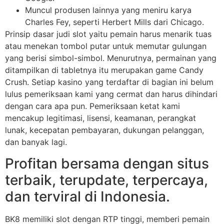
Muncul produsen lainnya yang meniru karya
Charles Fey, seperti Herbert Mills dari Chicago.
Prinsip dasar judi slot yaitu pemain harus menarik tuas
atau menekan tombol putar untuk memutar gulungan
yang berisi simbol-simbol. Menurutnya, permainan yang
ditampilkan di tabletnya itu merupakan game Candy
Crush. Setiap kasino yang terdaftar di bagian ini belum
lulus pemeriksaan kami yang cermat dan harus dihindari
dengan cara apa pun. Pemeriksaan ketat kami
mencakup legitimasi, lisensi, keamanan, perangkat
lunak, kecepatan pembayaran, dukungan pelanggan,
dan banyak lagi.
Profitan bersama dengan situs
terbaik, terupdate, terpercaya,
dan terviral di Indonesia.
BK8 memiliki slot dengan RTP tinggi, memberi pemain