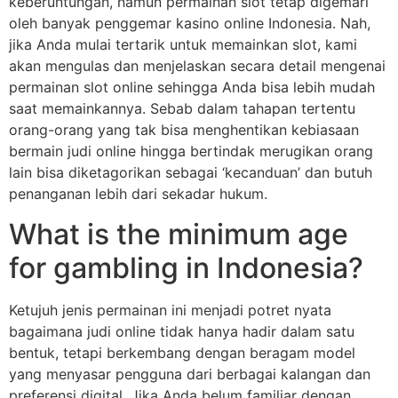
keberuntungan, namun permainan slot tetap digemari
oleh banyak penggemar kasino online Indonesia. Nah,
jika Anda mulai tertarik untuk memainkan slot, kami
akan mengulas dan menjelaskan secara detail mengenai
permainan slot online sehingga Anda bisa lebih mudah
saat memainkannya. Sebab dalam tahapan tertentu
orang-orang yang tak bisa menghentikan kebiasaan
bermain judi online hingga bertindak merugikan orang
lain bisa diketagorikan sebagai ‘kecanduan’ dan butuh
penanganan lebih dari sekadar hukum.
What is the minimum age
for gambling in Indonesia?
Ketujuh jenis permainan ini menjadi potret nyata
bagaimana judi online tidak hanya hadir dalam satu
bentuk, tetapi berkembang dengan beragam model
yang menyasar pengguna dari berbagai kalangan dan
preferensi digital. Jika Anda belum familiar dengan