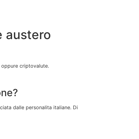
ne austero
t oppure criptovalute.
one?
iata dalle personalita italiane. Di