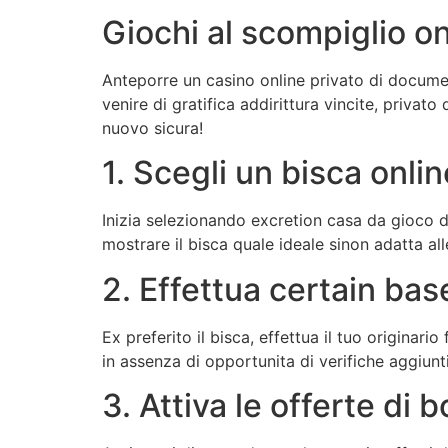
Giochi al scompiglio o
Anteporre un casino online privato di docume
venire di gratifica addirittura vincite, privat
nuovo sicura!
1. Scegli un bisca onl
Inizia selezionando excretion casa da gioco da
mostrare il bisca quale ideale sinon adatta al
2. Effettua certain bas
Ex preferito il bisca, effettua il tuo originari
in assenza di opportunita di verifiche aggiu
3. Attiva le offerte di 