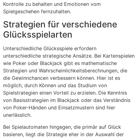
Kontrolle zu behalten und Emotionen vom
Spielgeschehen fernzuhalten.
Strategien für verschiedene
Glücksspielarten
Unterschiedliche Glücksspiele erfordern
unterschiedliche strategische Ansätze. Bei Kartenspielen
wie Poker oder Blackjack gibt es mathematische
Strategien und Wahrscheinlichkeitsberechnungen, die
die Gewinnchancen verbessern können. Hier ist es
möglich, durch Können und das Studium von
Spielstrategien einen Vorteil zu erzielen. Die Kenntnis
von Basisstrategien im Blackjack oder das Verständnis
von Poker-Händen und Einsatzmustern sind hier
unerlässlich.
Bei Spielautomaten hingegen, die primär auf Glück
basieren, liegt die Strategie eher in der Auswahl der