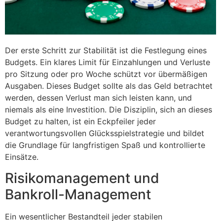
Der erste Schritt zur Stabilität ist die Festlegung eines
Budgets. Ein klares Limit für Einzahlungen und Verluste
pro Sitzung oder pro Woche schützt vor übermäßigen
Ausgaben. Dieses Budget sollte als das Geld betrachtet
werden, dessen Verlust man sich leisten kann, und
niemals als eine Investition. Die Disziplin, sich an dieses
Budget zu halten, ist ein Eckpfeiler jeder
verantwortungsvollen Glücksspielstrategie und bildet
die Grundlage für langfristigen Spaß und kontrollierte
Einsätze.
Risikomanagement und
Bankroll-Management
Ein wesentlicher Bestandteil jeder stabilen