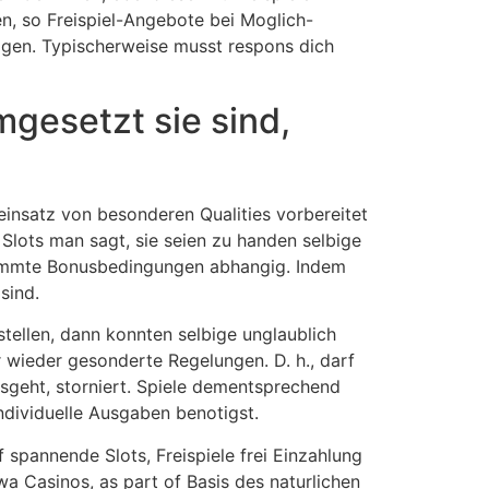
n, so Freispiel-Angebote bei Moglich-
ogen. Typischerweise musst respons dich
mgesetzt sie sind,
 einsatz von besonderen Qualities vorbereitet
e Slots man sagt, sie seien zu handen selbige
stimmte Bonusbedingungen abhangig. Indem
sind.
tellen, dann konnten selbige unglaublich
r wieder gesonderte Regelungen. D. h., darf
usgeht, storniert. Spiele dementsprechend
individuelle Ausgaben benotigst.
 spannende Slots, Freispiele frei Einzahlung
a Casinos, as part of Basis des naturlichen