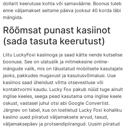
dollarit keerutuse kohta või samaväärne. Boonus tuleb
enne väljamakset seitsme päeva jooksul 40 korda läbi
mängida.
Rõõmsat punast kasiinot
(sada tasuta keerutust)
Liitu LuckyFoxi kasiinoga ja saad kätte nende kutselise
boonuse. See on ulatuslik ja mitmekesine online-
mängude valik, mis on täiustatud mobiilsete kasutajate
jaoks, pakkudes mugavust ja kasutusvõimalusi. Uue
kasiinos saad ühendust võtta otsevestluse või
kontaktvormi kaudu. Lucky Fox pakub nüüd tuge ainult
inglise keeles, seega pead kasutama oma inglise keele
oskust, vastasel juhul otsi abi Google Convertist.
Järgnev on tabel, kus on loetletud Lucky Foxi kohaliku
kasiino uued piiratud väljamaksete arvud, tasud,
väljamaksepäev ja protsendipiirangud. Uusim piiratud