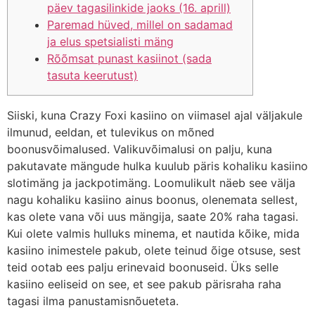
päev tagasilinkide jaoks (16. aprill)
Paremad hüved, millel on sadamad
ja elus spetsialisti mäng
Rõõmsat punast kasiinot (sada
tasuta keerutust)
Siiski, kuna Crazy Foxi kasiino on viimasel ajal väljakule
ilmunud, eeldan, et tulevikus on mõned
boonusvõimalused. Valikuvõimalusi on palju, kuna
pakutavate mängude hulka kuulub päris kohaliku kasiino
slotimäng ja jackpotimäng. Loomulikult näeb see välja
nagu kohaliku kasiino ainus boonus, olenemata sellest,
kas olete vana või uus mängija, saate 20% raha tagasi.
Kui olete valmis hulluks minema, et nautida kõike, mida
kasiino inimestele pakub, olete teinud õige otsuse, sest
teid ootab ees palju erinevaid boonuseid. Üks selle
kasiino eeliseid on see, et see pakub pärisraha raha
tagasi ilma panustamisnõueteta.