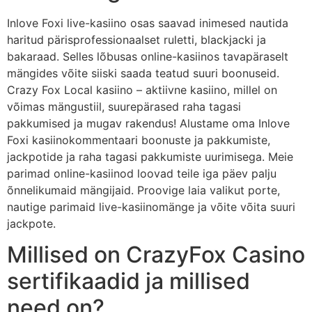
Inlove Foxi live-kasiino osas saavad inimesed nautida
haritud pärisprofessionaalset ruletti, blackjacki ja
bakaraad. Selles lõbusas online-kasiinos tavapäraselt
mängides võite siiski saada teatud suuri boonuseid.
Crazy Fox Local kasiino – aktiivne kasiino, millel on
võimas mängustiil, suurepärased raha tagasi
pakkumised ja mugav rakendus! Alustame oma Inlove
Foxi kasiinokommentaari boonuste ja pakkumiste,
jackpotide ja raha tagasi pakkumiste uurimisega. Meie
parimad online-kasiinod loovad teile iga päev palju
õnnelikumaid mängijaid. Proovige laia valikut porte,
nautige parimaid live-kasiinomänge ja võite võita suuri
jackpote.
Millised on CrazyFox Casino
sertifikaadid ja millised
need on?