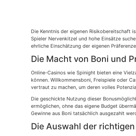
Die Kenntnis der eigenen Risikobereitschaft is
Spieler Nervenkitzel und hohe Einsätze suche
ehrliche Einschätzung der eigenen Präferenzen
Die Macht von Boni und 
Online-Casinos wie Spinight bieten eine Viel
können. Willkommensboni, Freispiele oder Cas
vertraut zu machen, um deren volles Potenzi
Die geschickte Nutzung dieser Bonusmöglichk
ermöglichen, ohne das eigene Budget übermäß
Gewinne aus Boni tatsächlich ausgezahlt wer
Die Auswahl der richtigen