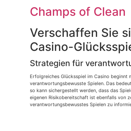
Champs of Clean
Verschaffen Sie si
Casino-Glücksspi
Strategien für verantwor
Erfolgreiches Glücksspiel im Casino beginnt m
verantwortungsbewusste Spielen. Das bedeutet,
so kann sichergestellt werden, dass das Spiele
eigenen Risikobereitschaft ist ebenfalls von 
verantwortungsbewusstes Spielen zu informie