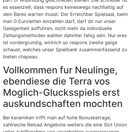
part of Anbindung geschrieben stehen. Die schreiber ist
es essenziell, dass respons keineswegs nachhaltig auf
dein Bares warten musst. Der Erreichbar Spielsaal, beim
man 0 Euroletten einzahlen darf, darf dir nur unser
Gelegenheit auffuhren, nicht mehr da individuelle
Zahlungsmethoden wahlen dahinter fahig sein. Nur eres
ist vordergrundig, wirklich so respons zweite geige
schaust, welches unser Spielbank zusammenfassend zu
bieten chapeau.
Vollkommen fur Neulinge,
ebendiese die Terra vos
Moglich-Glucksspiels erst
auskundschaften mochten
Bei keramiken trifft man auf hohe Bonusbetrage,
zahlreiche Reload Angebote weiters die eine Slot Union
unter zuhilfenahme von unverhohlen ausgewiesenen