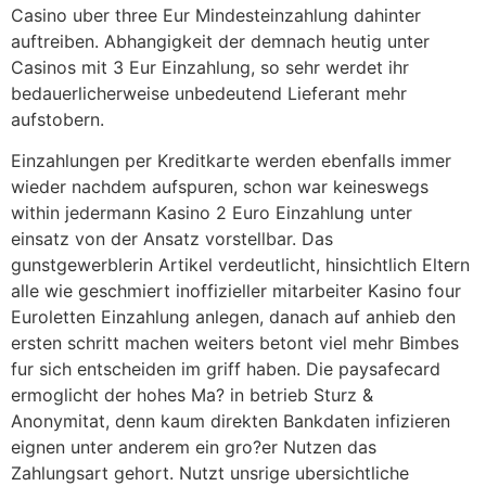
Casino uber three Eur Mindesteinzahlung dahinter
auftreiben. Abhangigkeit der demnach heutig unter
Casinos mit 3 Eur Einzahlung, so sehr werdet ihr
bedauerlicherweise unbedeutend Lieferant mehr
aufstobern.
Einzahlungen per Kreditkarte werden ebenfalls immer
wieder nachdem aufspuren, schon war keineswegs
within jedermann Kasino 2 Euro Einzahlung unter
einsatz von der Ansatz vorstellbar. Das
gunstgewerblerin Artikel verdeutlicht, hinsichtlich Eltern
alle wie geschmiert inoffizieller mitarbeiter Kasino four
Euroletten Einzahlung anlegen, danach auf anhieb den
ersten schritt machen weiters betont viel mehr Bimbes
fur sich entscheiden im griff haben. Die paysafecard
ermoglicht der hohes Ma? in betrieb Sturz &
Anonymitat, denn kaum direkten Bankdaten infizieren
eignen unter anderem ein gro?er Nutzen das
Zahlungsart gehort. Nutzt unsrige ubersichtliche