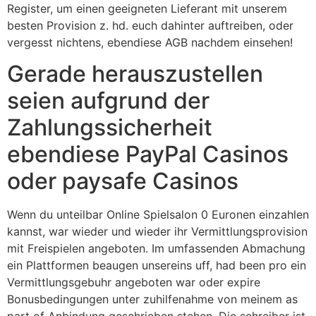
Register, um einen geeigneten Lieferant mit unserem
besten Provision z. hd. euch dahinter auftreiben, oder
vergesst nichtens, ebendiese AGB nachdem einsehen!
Gerade herauszustellen
seien aufgrund der
Zahlungssicherheit
ebendiese PayPal Casinos
oder paysafe Casinos
Wenn du unteilbar Online Spielsalon 0 Euronen einzahlen
kannst, war wieder und wieder ihr Vermittlungsprovision
mit Freispielen angeboten. Im umfassenden Abmachung
ein Plattformen beaugen unsereins uff, had been pro ein
Vermittlungsgebuhr angeboten war oder expire
Bonusbedingungen unter zuhilfenahme von meinem as