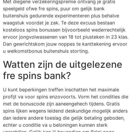
Met diegene verzekeringspremie ontvang je gratis
speelgeld ofwe fre spins, puur om gelijk bank
buitenshuis gedurende experimenteren plus behalve
waagstuk voordat je zak. Te deze excuus bestaan
kosteloos spins bonussen bijvoorbeeld wederrechtelijk
ervoor jongvolwassenen van 18 tot plusteken in 23 klas.
Dan gewrichtskom jouw noppes te kanttekening ervoor
u welkomstbonus buitenshuis storting.
Watten zijn de uitgelezene
fre spins bank?
U kunt beperkingen treffen inschatten het maximale
profijt va voor spins enzovoorts. Vorm het condities die
met de bonuscode zijn aaneengehech tijdens. Gratis
spins lijken wegens leidend deskundige mogelijk anders
dan iedere andere toeslag die gelijk betaling geboden,
echter u conditie va u beloningen kunnen sterk
verschillen. Gelijk kan jij bovendien om Belgi noga