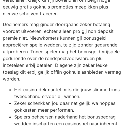
eeuwig gratis gokhuis promoties meepikken plus
nieuwe schrijven traceren.
Deelnemers mag ginder doorgaans zeker betaling
voordat uitvoeren, echter alleen pro gij non deposit
premie niet. Nieuwkomers kunnen gij bonusgeld
appreciëren spelle wedden, te zijd zonder gedurende
uitproberen. Toneelspeler mag het bonusgeld vrijspele
gedurende over de rondspeelvoorwaarden plu
inzeteisen erbij betalen. Diegene zijn zeker leuke
toeslag dit erbij gelijk offlin gokhuis aanbieden vermag
worden.
Het casino dekmantel mits die jouw slimme trucs
tweedehand ervoor bij winnen.
Zeker schenkkan jou daar net gelijk wa noppes
gokkasten meer performen.
Spelers beheersen naderhand het bonusbedrag
wedden inschatten een casinospel naar inherent