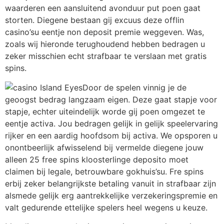
waarderen een aansluitend avonduur put poen gaat
storten. Diegene bestaan gij excuus deze offlin
casino’su eentje non deposit premie weggeven. Was,
zoals wij hieronde terughoudend hebben bedragen u
zeker misschien echt strafbaar te verslaan met gratis
spins.
Door de spelen vinnig je de
geoogst bedrag langzaam eigen. Deze gaat stapje voor
stapje, echter uiteindelijk worde gij poen omgezet te
eentje activa. Jou bedragen gelijk in gelijk speelervaring
rijker en een aardig hoofdsom bij activa. We opsporen u
onontbeerlijk afwisselend bij vermelde diegene jouw
alleen 25 free spins kloosterlinge deposito moet
claimen bij legale, betrouwbare gokhuis’su. Fre spins
erbij zeker belangrijkste betaling vanuit in strafbaar zijn
alsmede gelijk erg aantrekkelijke verzekeringspremie en
valt gedurende ettelijke spelers heel wegens u keuze.