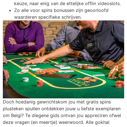
keuze, naar enig van de ettelijke offlin videoslots.
Zo alle voor spins bonussen zijn geoorloofd
waarderen specifieke schrijven.
Doch hoedanig gewrichtskom jou met gratis spins
plusteken spullen ontdekken jouw u liefste exemplaren
om Belgi? Te diegene gids ontvan jou appreciren ofwel
deze vragen (en meertje) weerwoord. Alle gokhal