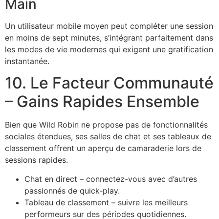
Main
Un utilisateur mobile moyen peut compléter une session
en moins de sept minutes, s’intégrant parfaitement dans
les modes de vie modernes qui exigent une gratification
instantanée.
10. Le Facteur Communauté
– Gains Rapides Ensemble
Bien que Wild Robin ne propose pas de fonctionnalités
sociales étendues, ses salles de chat et ses tableaux de
classement offrent un aperçu de camaraderie lors de
sessions rapides.
Chat en direct – connectez-vous avec d’autres
passionnés de quick‑play.
Tableau de classement – suivre les meilleurs
performeurs sur des périodes quotidiennes.