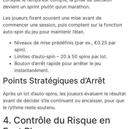
devient un sprint plutôt qu’un marathon.
Les joueurs fixent souvent une mise avant de
commencer une session, puis comptent sur la fonction
auto‑spin du jeu pour maintenir l’élan.
Niveaux de mise prédéfinis (par ex., €0.25 par
spin).
Limites d’auto‑spin – 20 à 50 spins par lot.
Bouton d’arrêt rapide pour arrêter le jeu
instantanément.
Points Stratégiques d’Arrêt
Après un lot d’auto‑spins, les joueurs évaluent le résultat
avant de décider s’ils continuent ou encaisser, pour que
le rythme reste soutenu.
4. Contrôle du Risque en