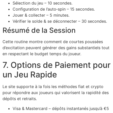
Sélection du jeu – 10 secondes.
Configuration de l’auto‑spin – 15 secondes.
Jouer & collecter – 5 minutes.
Vérifier le solde & se déconnecter – 30 secondes.
Résumé de la Session
Cette routine montre comment de courtes poussées
d’excitation peuvent générer des gains substantiels tout
en respectant le budget temps du joueur.
7. Options de Paiement pour
un Jeu Rapide
Le site supporte à la fois les méthodes fiat et crypto
pour répondre aux joueurs qui valorisent la rapidité des
dépôts et retraits.
Visa & Mastercard – dépôts instantanés jusqu’à €5