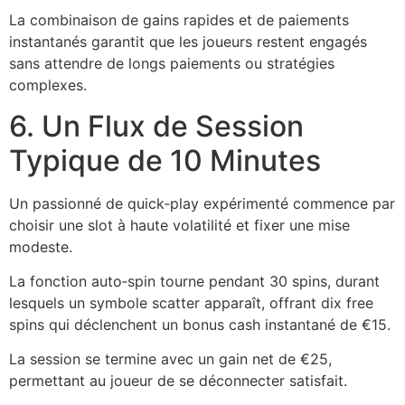
La combinaison de gains rapides et de paiements
instantanés garantit que les joueurs restent engagés
sans attendre de longs paiements ou stratégies
complexes.
6. Un Flux de Session
Typique de 10 Minutes
Un passionné de quick‑play expérimenté commence par
choisir une slot à haute volatilité et fixer une mise
modeste.
La fonction auto‑spin tourne pendant 30 spins, durant
lesquels un symbole scatter apparaît, offrant dix free
spins qui déclenchent un bonus cash instantané de €15.
La session se termine avec un gain net de €25,
permettant au joueur de se déconnecter satisfait.