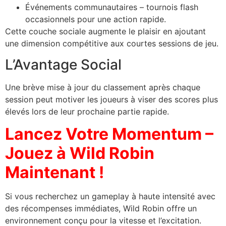
Événements communautaires – tournois flash
occasionnels pour une action rapide.
Cette couche sociale augmente le plaisir en ajoutant
une dimension compétitive aux courtes sessions de jeu.
L’Avantage Social
Une brève mise à jour du classement après chaque
session peut motiver les joueurs à viser des scores plus
élevés lors de leur prochaine partie rapide.
Lancez Votre Momentum –
Jouez à Wild Robin
Maintenant !
Si vous recherchez un gameplay à haute intensité avec
des récompenses immédiates, Wild Robin offre un
environnement conçu pour la vitesse et l’excitation.