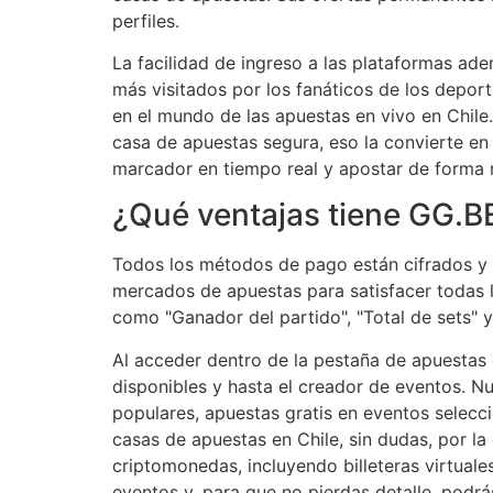
perfiles.
La facilidad de ingreso a las plataformas a
más visitados por los fanáticos de los depor
en el mundo de las apuestas en vivo en Chile
casa de apuestas segura, eso la convierte en 
marcador en tiempo real y apostar de forma 
¿Qué ventajas tiene GG.B
Todos los métodos de pago están cifrados y l
mercados de apuestas para satisfacer todas 
como "Ganador del partido", "Total de sets" y
Al acceder dentro de la pestaña de apuestas d
disponibles y hasta el creador de eventos. N
populares, apuestas gratis en eventos selecc
casas de apuestas en Chile, sin dudas, por l
criptomonedas, incluyendo billeteras virtuale
eventos y, para que no pierdas detalle, podrá