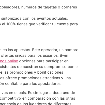
 goleadores, números de tarjetas o córneres
sintonizada con los eventos actuales.
 al 100% tienes que verificar tu cuenta para
a en las apuestas. Este operador, un nombre
 ofertas únicas para los usuarios. Bwin
nos online
opciones para participar en
 existentes demuestran su compromiso con el
que las promociones y bonificaciones
tas ofrece promociones atractivas y una
ón confiable para los apostadores.
vos en el país. Es sin lugar a duda uno de
 competitivo en comparación con las otras
periencia de los jugadores de diferentes