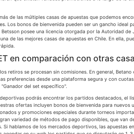
demás de las múltiples casas de apuestas que podemos enco
tes. Los bonos de bienvenida pueden ser un gancho ideal pa
. Betsson posee una licencia otorgada por la Autoridad de 
una de las mejores casas de apuestas en Chile. En ella, pue
rápida.
ET en comparación con otras cas
os retiros se procesan sin comisiones. En general, Betano
las preferencias desde una plataforma segura y con cuotas
 "Ganador del set específico".
eportivas podrás encontrar los partidos destacados, el lis
uestras ofertas incluyen bonos de bienvenida para nuevos 
ionados y promociones especiales durante torneos importan
a gran variedad de métodos de pago disponibles, que van de
s. Si hablamos de los mercados deportivos, las apuestas en
s agendar en su web los partidos que se disputarán en 1, 3