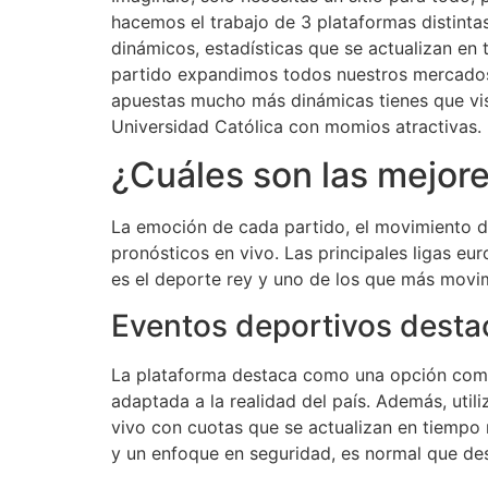
hacemos el trabajo de 3 plataformas distinta
dinámicos, estadísticas que se actualizan en 
partido expandimos todos nuestros mercados d
apuestas mucho más dinámicas tienes que visi
Universidad Católica con momios atractivas.
¿Cuáles son las mejor
La emoción de cada partido, el movimiento d
pronósticos en vivo. Las principales ligas eu
es el deporte rey y uno de los que más movi
Eventos deportivos desta
La plataforma destaca como una opción comp
adaptada a la realidad del país. Además, util
vivo con cuotas que se actualizan en tiempo 
y un enfoque en seguridad, es normal que des