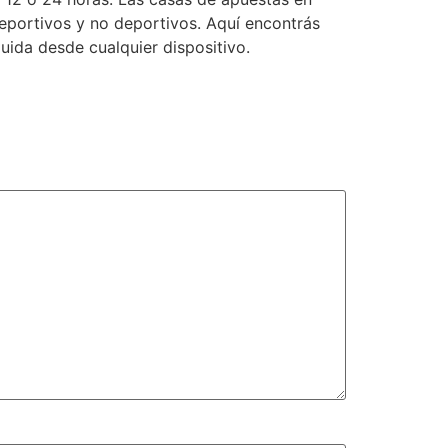
eportivos y no deportivos. Aquí encontrás
uida desde cualquier dispositivo.