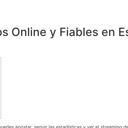
s Online y Fiables en 
puedes apostar, seguir las estadísticas y ver el streaming 