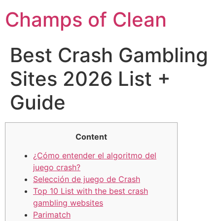
Champs of Clean
Best Crash Gambling
Sites 2026 List +
Guide
Content
¿Cómo entender el algoritmo del
juego crash?
Selección de juego de Crash
Top 10 List with the best crash
gambling websites
Parimatch