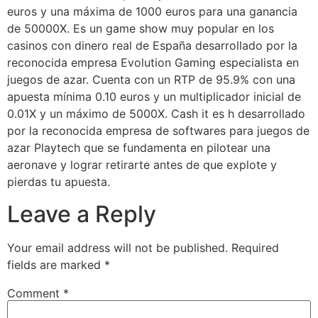
euros y una máxima de 1000 euros para una ganancia
de 50000X. Es un game show muy popular en los
casinos con dinero real de España desarrollado por la
reconocida empresa Evolution Gaming especialista en
juegos de azar. Cuenta con un RTP de 95.9% con una
apuesta mínima 0.10 euros y un multiplicador inicial de
0.01X y un máximo de 5000X. Cash it es h desarrollado
por la reconocida empresa de softwares para juegos de
azar Playtech que se fundamenta en pilotear una
aeronave y lograr retirarte antes de que explote y
pierdas tu apuesta.
Leave a Reply
Your email address will not be published.
Required
fields are marked
*
Comment
*