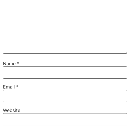
Name
*
Email
*
Website