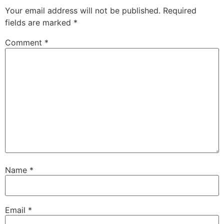
Your email address will not be published.
Required
fields are marked
*
Comment
*
Name
*
Email
*