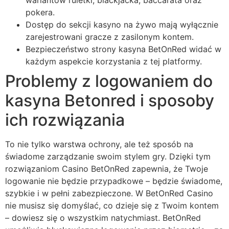
wariantów ruletki, blackjacka, baccarata oraz
pokera.
Dostęp do sekcji kasyno na żywo mają wyłącznie
zarejestrowani gracze z zasilonym kontem.
Bezpieczeństwo strony kasyna BetOnRed widać w
każdym aspekcie korzystania z tej platformy.
Problemy z logowaniem do
kasyna Betonred i sposoby
ich rozwiązania
To nie tylko warstwa ochrony, ale też sposób na
świadome zarządzanie swoim stylem gry. Dzięki tym
rozwiązaniom Casino BetOnRed zapewnia, że Twoje
logowanie nie będzie przypadkowe – będzie świadome,
szybkie i w pełni zabezpieczone. W BetOnRed Casino
nie musisz się domyślać, co dzieje się z Twoim kontem
– dowiesz się o wszystkim natychmiast. BetOnRed