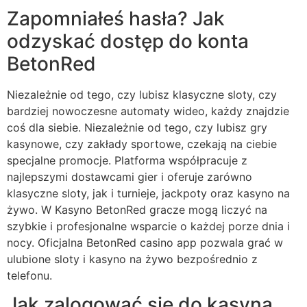
Zapomniałeś hasła? Jak
odzyskać dostęp do konta
BetonRed
Niezależnie od tego, czy lubisz klasyczne sloty, czy
bardziej nowoczesne automaty wideo, każdy znajdzie
coś dla siebie. Niezależnie od tego, czy lubisz gry
kasynowe, czy zakłady sportowe, czekają na ciebie
specjalne promocje. Platforma współpracuje z
najlepszymi dostawcami gier i oferuje zarówno
klasyczne sloty, jak i turnieje, jackpoty oraz kasyno na
żywo. W Kasyno BetonRed gracze mogą liczyć na
szybkie i profesjonalne wsparcie o każdej porze dnia i
nocy. Oficjalna BetonRed casino app pozwala grać w
ulubione sloty i kasyno na żywo bezpośrednio z
telefonu.
Jak zalogować się do kasyna