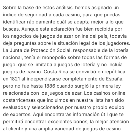
Sobre la base de estos análisis, hemos asignado un
índice de seguridad a cada casino, para que puedas
identificar rápidamente cuál se adapta mejor a lo que
buscas. Aunque esta aclaración fue bien recibida por
los negocios de juegos de azar online del país, todavía
deja preguntas sobre la situación legal de los jugadores.
La Junta de Protección Social, responsable de la lotería
nacional, tenía el monopolio sobre todas las formas de
juego, que se limitaba a juegos de lotería y no incluía
juegos de casino. Costa Rica se convirtió en república
en 1821 al independizarse completamente de España,
pero no fue hasta 1886 cuando surgió la primera ley
relacionada con los juegos de azar. Los casinos online
costarricenses que incluimos en nuestra lista han sido
evaluados y seleccionados por nuestro propio equipo
de expertos. Aquí encontrarás información útil que te
permitirá encontrar excelentes bonos, la mejor atención
al cliente y una amplia variedad de juegos de casino