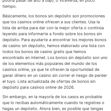
podría pasar de alto a bajo, o viceversa, en poco
tiempo.
Básicamente, los bonos sin depósito son promociones
que los casinos online ofrecen a sus clientes. Usa la
lista de arriba para dar con la mejor oferta o continúa
leyendo para informarte a fondo sobre los bonos sin
depósito. Para ayudarte a encontrar los mejores bonos
de casino sin depósito, hemos elaborado una lista con
todos los bonos de casino gratis que hemos
encontrado en internet. Los bonos sin depósito son uno
de los elementos más populares del mundo de los
casinos online, ya que te ofrecen la oportunidad de
ganar dinero en un casino sin correr el riesgo de perder
el tuyo. Lista actualizada de ofertas de bonos sin
depósito para casinos online de 2026.
Sin embargo, en la mayoría de los casos es probable
que lo recibas automáticamente cuando te registres o
hagas un depósito. Ahora bien, es posible que tengas