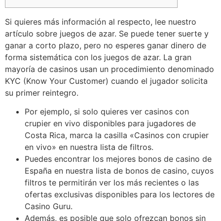
Si quieres más información al respecto, lee nuestro
artículo sobre juegos de azar. Se puede tener suerte y
ganar a corto plazo, pero no esperes ganar dinero de
forma sistemática con los juegos de azar. La gran
mayoría de casinos usan un procedimiento denominado
KYC (Know Your Customer) cuando el jugador solicita
su primer reintegro.
Por ejemplo, si solo quieres ver casinos con
crupier en vivo disponibles para jugadores de
Costa Rica, marca la casilla «Casinos con crupier
en vivo» en nuestra lista de filtros.
Puedes encontrar los mejores bonos de casino de
España en nuestra lista de bonos de casino, cuyos
filtros te permitirán ver los más recientes o las
ofertas exclusivas disponibles para los lectores de
Casino Guru.
Además, es posible que solo ofrezcan bonos sin