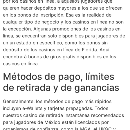
por los casinos en línea, a aquellos jugadores que
quieren hacer depósitos mayores a los que se ofrecen
en los bonos de inscripción. Esa es la realidad de
cualquier tipo de negocio y los casinos en línea no son
la excepción. Algunas promociones de los casinos en
linea, se encuentran solo disponibles para jugadores de
un un estado en específico, como los bonos sin
depósito de los casinos en línea de Florida. Aquí
encontrará bonos de giros gratis disponibles en los
casinos en línea.
Métodos de pago, límites
de retirada y de ganancias
Generalmente, los métodos de pago más rápidos
incluyen e-Wallets y tarjetas prepagadas. Todos
nuestros casino de retirada instantánea recomendados
para jugadores de México están licenciados por
organismos de confianza, como la MGA, el UKGC y