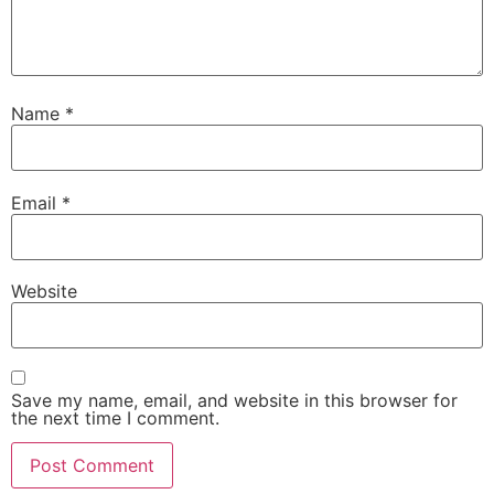
Name
*
Email
*
Website
Save my name, email, and website in this browser for
the next time I comment.