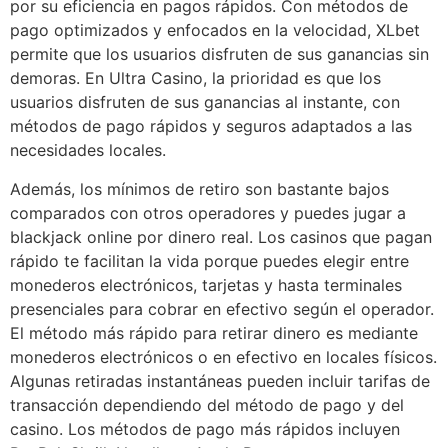
por su eficiencia en pagos rápidos. Con métodos de
pago optimizados y enfocados en la velocidad, XLbet
permite que los usuarios disfruten de sus ganancias sin
demoras. En Ultra Casino, la prioridad es que los
usuarios disfruten de sus ganancias al instante, con
métodos de pago rápidos y seguros adaptados a las
necesidades locales.
Además, los mínimos de retiro son bastante bajos
comparados con otros operadores y puedes jugar a
blackjack online por dinero real. Los casinos que pagan
rápido te facilitan la vida porque puedes elegir entre
monederos electrónicos, tarjetas y hasta terminales
presenciales para cobrar en efectivo según el operador.
El método más rápido para retirar dinero es mediante
monederos electrónicos o en efectivo en locales físicos.
Algunas retiradas instantáneas pueden incluir tarifas de
transacción dependiendo del método de pago y del
casino. Los métodos de pago más rápidos incluyen