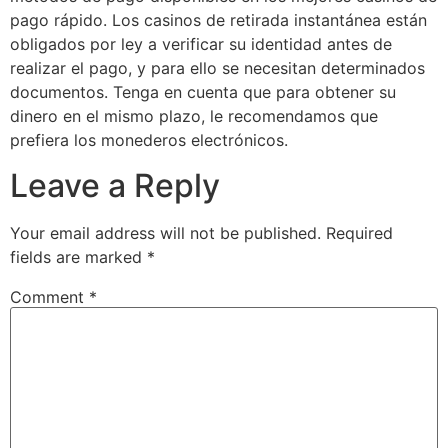
pago rápido. Los casinos de retirada instantánea están
obligados por ley a verificar su identidad antes de
realizar el pago, y para ello se necesitan determinados
documentos. Tenga en cuenta que para obtener su
dinero en el mismo plazo, le recomendamos que
prefiera los monederos electrónicos.
Leave a Reply
Your email address will not be published.
Required
fields are marked
*
Comment
*