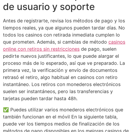
de usuario y soporte
Antes de registrarte, revisa los métodos de pago y los
tiempos reales, ya que algunos pueden tardar días. No
todos los casinos con retirada inmediata cumplen lo
que prometen. Además, si cambias de método
casinos
online con retiros sin restricciones
de pago, suelen
pedirte nuevos justificantes, lo que puede alargar el
proceso más de lo esperado, así que ve preparado. La
primera vez, la verificación y envío de documentos
retrasó el retiro, algo habitual en casinos con retiro
instantáneo. Los retiros con monederos electrónicos
suelen ser instantáneos, pero las transferencias y
tarjetas pueden tardar hasta 48h.
✅ Puedes utilizar varios monederos electrónicos que
también funcionan en el móvil En la siguiente tabla,
puede ver los tiempos medios de finalización de los
métodos de pago disponibles en los mejores casinos de