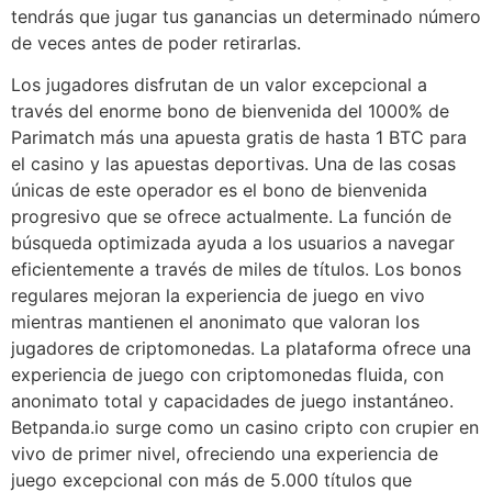
tendrás que jugar tus ganancias un determinado número
de veces antes de poder retirarlas.
Los jugadores disfrutan de un valor excepcional a
través del enorme bono de bienvenida del 1000% de
Parimatch más una apuesta gratis de hasta 1 BTC para
el casino y las apuestas deportivas. Una de las cosas
únicas de este operador es el bono de bienvenida
progresivo que se ofrece actualmente. La función de
búsqueda optimizada ayuda a los usuarios a navegar
eficientemente a través de miles de títulos. Los bonos
regulares mejoran la experiencia de juego en vivo
mientras mantienen el anonimato que valoran los
jugadores de criptomonedas. La plataforma ofrece una
experiencia de juego con criptomonedas fluida, con
anonimato total y capacidades de juego instantáneo.
Betpanda.io surge como un casino cripto con crupier en
vivo de primer nivel, ofreciendo una experiencia de
juego excepcional con más de 5.000 títulos que