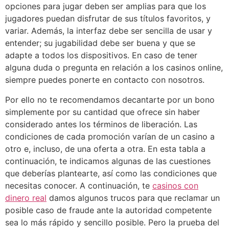
opciones para jugar deben ser amplias para que los
jugadores puedan disfrutar de sus títulos favoritos, y
variar. Además, la interfaz debe ser sencilla de usar y
entender; su jugabilidad debe ser buena y que se
adapte a todos los dispositivos. En caso de tener
alguna duda o pregunta en relación a los casinos online,
siempre puedes ponerte en contacto con nosotros.
Por ello no te recomendamos decantarte por un bono
simplemente por su cantidad que ofrece sin haber
considerado antes los términos de liberación. Las
condiciones de cada promoción varían de un casino a
otro e, incluso, de una oferta a otra. En esta tabla a
continuación, te indicamos algunas de las cuestiones
que deberías plantearte, así como las condiciones que
necesitas conocer. A continuación, te
casinos con
dinero real
damos algunos trucos para que reclamar un
posible caso de fraude ante la autoridad competente
sea lo más rápido y sencillo posible. Pero la prueba del