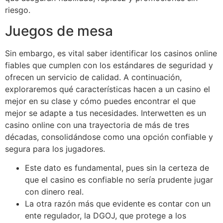
riesgo.
Juegos de mesa
Sin embargo, es vital saber identificar los casinos online
fiables que cumplen con los estándares de seguridad y
ofrecen un servicio de calidad. A continuación,
exploraremos qué características hacen a un casino el
mejor en su clase y cómo puedes encontrar el que
mejor se adapte a tus necesidades. Interwetten es un
casino online con una trayectoria de más de tres
décadas, consolidándose como una opción confiable y
segura para los jugadores.
Este dato es fundamental, pues sin la certeza de
que el casino es confiable no sería prudente jugar
con dinero real.
La otra razón más que evidente es contar con un
ente regulador, la DGOJ, que protege a los