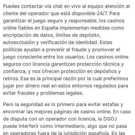
Puedes contactar vía chat en vivo al equipo atención al
cliente del operador que está disponible 24/7. Para
garantizar el juego seguro y responsable, los casinos
online fiables en España implementan medidas como
encriptación de datos, límites de depósito,
autoexclusión y verificación de identidad. Estas
políticas ayudan a prevenir el fraude y promover el
juego consciente entre los usuarios. Los casinos online
seguros con licencia garantizan protección técnica y
confianza, y nos ofrecen protección en depósitos y
retiros. Esa es la principal razón por la cual preferimos
jugar por dinero real en estos entornos regulados para
evitar fraudes y problemas legales.
Pero la seguridad es lo primero para evitar estafas y
encontrar las mejores páginas de casino online. En caso
de disputa con un operador con licencia, la DGOJ
puede interferir como intermediario, algo que no pasa
en operadores fuera de la jurisdición española. En las