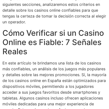
siguientes secciones, analizaremos estos criterios en
detalle sobre los casinos online confiables para que
tengas la certeza de tomar la decisión correcta al elegir
un operador.
Cómo Verificar si un Casino
Online es Fiable: 7 Señales
Reales
En este artículo te brindamos una lista de los casinos
más confiables, un análisis de los juegos más populares
y detalles sobre las mejores promociones. Sí, la mayoría
de los casinos online en España están optimizados para
dispositivos móviles, permitiendo a los jugadores
acceder a sus juegos favoritos desde smartphones y
tabletas. Algunos casinos incluso ofrecen aplicaciones
móviles dedicadas para una mejor experiencia de