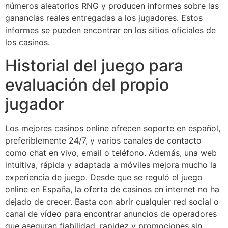
números aleatorios RNG y producen informes sobre las
ganancias reales entregadas a los jugadores. Estos
informes se pueden encontrar en los sitios oficiales de
los casinos.
Historial del juego para
evaluación del propio
jugador
Los mejores casinos online ofrecen soporte en español,
preferiblemente 24/7, y varios canales de contacto
como chat en vivo, email o teléfono. Además, una web
intuitiva, rápida y adaptada a móviles mejora mucho la
experiencia de juego. Desde que se reguló el juego
online en España, la oferta de casinos en internet no ha
dejado de crecer. Basta con abrir cualquier red social o
canal de vídeo para encontrar anuncios de operadores
que aseguran fiabilidad, rapidez y promociones sin