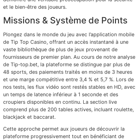
et le bien-être des joueurs.
Missions & Système de Points
Plongez dans le monde du jeu avec l’application mobile
de Tip Top Casino, offrant un accès instantané à une
vaste bibliothèque de plus de jeux provenant de
fournisseurs de premier plan. Au cours de notre analyse
de Tip-top.bet, la plateforme se distingue par plus de
48 sports, des paiements traités en moins de 3 heures
et une marge compétitive entre 3,4 % et 5,7 %. Lors de
nos tests, les flux vidéo sont restés stables en HD, avec
un temps de latence inférieur à 1 seconde et des
croupiers disponibles en continu. La section live
comprend plus de 200 tables actives, incluant roulette,
blackjack et baccarat.
Cette approche permet aux joueurs de découvrir la
plateforme progressivement tout en bénéficiant de