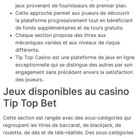
jeux provenant de fournisseurs de premier plan.
Cette approche permet aux joueurs de découvrir
la plateforme progressivement tout en bénéficiant
de fonds supplémentaires et de tours gratuits.
Chaque section propose des titres aux
mécaniques variées et aux niveaux de risque
différents.
Tip Top Casino est une plateforme de jeux en ligne
exceptionnelle qui se distingue des autres par son
engagement sans précédent envers la satisfaction
des joueurs.
Jeux disponibles au casino
Tip Top Bet
Cette section est rangée avec des sous-catégories qui
regroupent les titres de baccarat, de blackjack, de
roulette, de dés et de télé-réalités. Des sous-catégories