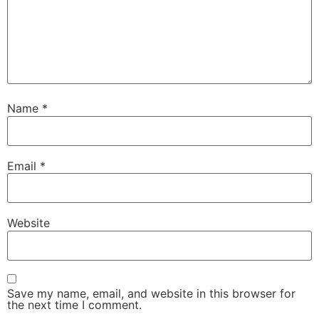
Name
*
Email
*
Website
Save my name, email, and website in this browser for
the next time I comment.