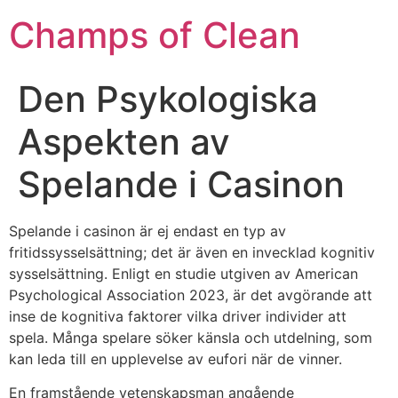
Champs of Clean
Den Psykologiska
Aspekten av
Spelande i Casinon
Spelande i casinon är ej endast en typ av
fritidssysselsättning; det är även en invecklad kognitiv
sysselsättning. Enligt en studie utgiven av American
Psychological Association 2023, är det avgörande att
inse de kognitiva faktorer vilka driver individer att
spela. Många spelare söker känsla och utdelning, som
kan leda till en upplevelse av eufori när de vinner.
En framstående vetenskapsman angående