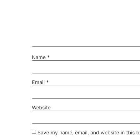
Name
*
Email
*
Website
Save my name, email, and website in this b