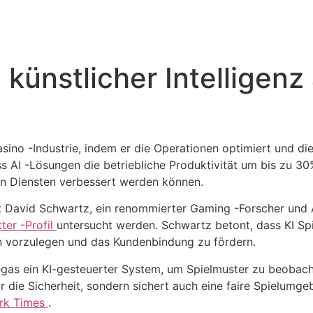
künstlicher Intelligenz 
 Casino -Industrie, indem er die Operationen optimiert und d
s AI -Lösungen die betriebliche Produktivität um bis zu 3
von Diensten verbessert werden können.
st David Schwartz, ein renommierter Gaming -Forscher und A
tter -Profil
untersucht werden. Schwartz betont, dass KI Sp
 vorzulegen und das Kundenbindung zu fördern.
Vegas ein KI-gesteuerter System, um Spielmuster zu beobach
 die Sicherheit, sondern sichert auch eine faire Spielumgebu
rk Times
.