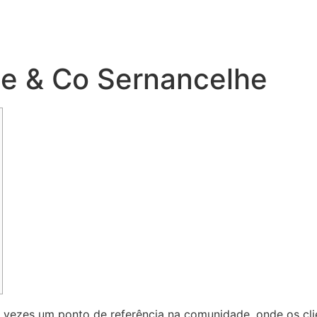
te & Co Sernancelhe
as vezes um ponto de referência na comunidade, onde os c