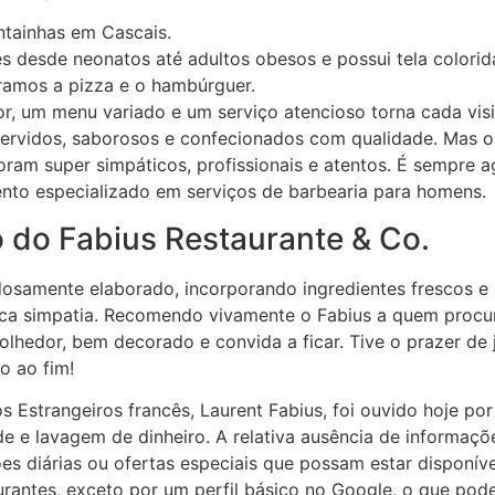
ntainhas em Cascais.
s desde neonatos até adultos obesos e possui tela colori
ramos a pizza e o hambúrguer.
 um menu variado e um serviço atencioso torna cada visit
ervidos, saborosos e confecionados com qualidade. Mas o
ram super simpáticos, profissionais e atentos. É sempre a
nto especializado em serviços de barbearia para homens.
 do Fabius Restaurante & Co.
osamente elaborado, incorporando ingredientes frescos e d
uca simpatia. Recomendo vivamente o Fabius a quem procu
olhedor, bem decorado e convida a ficar. Tive o prazer de
io ao fim!
 Estrangeiros francês, Laurent Fabius, foi ouvido hoje por
de e lavagem de dinheiro. A relativa ausência de informaçõ
s diárias ou ofertas especiais que possam estar disponíve
urantes, exceto por um perfil básico no Google, o que pod