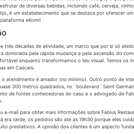
esfrutar de diversas bebidas, incluindo café, cerveja, vinho
tijo, é um estabelecimento que se destaca por oferecer um
plataforma eKomi!
ão
 três décadas de atividade, um marco que por si só atesta
 era dominada pela rápida mudança e pela ascensão do com
fortável enquanto transformamos o teu visual. Temos os me
has em Cascais.
 o atendimento é amador (no mínimo). Outro ponto de int
ase 300 metros quadrados, no `boulevard` Saint-Germain, 
unto de fontes conhecedoras do caso e o advogado de Fabiu
o.
ou e-mail para obter mais informações sobre Fabius Restau
á era tarde, os pedidos são até as 19h30 porque eles cui
ito prestativos. A opinião dos clientes é um aspecto fund