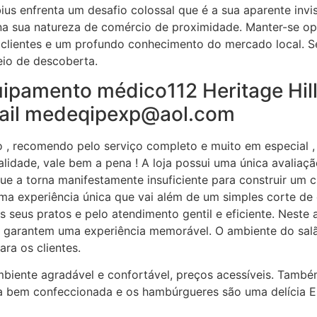
ius enfrenta um desafio colossal que é a sua aparente invis
a sua natureza de comércio de proximidade. Manter-se ope
 clientes e um profundo conhecimento do mercado local. S
eio de descoberta.
ipamento médico112 Heritage Hil
mail medeqipexp@aol.com
, recomendo pelo serviço completo e muito em especial , 
idade, vale bem a pena ! A loja possui uma única avaliação
ue a torna manifestamente insuficiente para construir um c
ma experiência única que vai além de um simples corte de 
seus pratos e pelo atendimento gentil e eficiente. Neste ar
ue garantem uma experiência memorável. O ambiente do sal
ra os clientes.
mbiente agradável e confortável, preços acessíveis. Tamb
a bem confeccionada e os hambúrgueres são uma delícia 