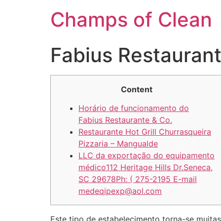
Champs of Clean
Fabius Restauran
Content
Horário de funcionamento do
Fabius Restaurante & Co.
Restaurante Hot Grill Churrasqueira
Pizzaria – Mangualde
LLC da exportação do equipamento
médico112 Heritage Hills Dr.Seneca,
SC 29678Ph: ( 275-2195 E-mail
medeqipexp@aol.com
Este tipo de estabelecimento torna-se muit