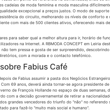
des cadeias de moda feminina e moda masculina dificilmen
qualidade excepcional a preços justos. O modo de suporte 
esistência do circuito, melhorando os níveis de conforto 
liente com mais de 500 clientes ativos, oferecendo mais d
ares para saber qual a melhor altura para ir, horário de f
utilizadores na Internet. A RBMODA CONCEPT em Leiria dest
não tem pressa e gosta de ser surpreendido, descobrindo 
diretórios, com a morada e o contacto telefónico.
 sobre Fabius Café
epois de Fabius assumir a pasta dos Negócios Estrangeir
 Com 69 anos, deverá ainda tornar-se agora presidente de
verno de François Hollande no espaço de duas semanas, dep
ordo com a decisão governamental de retirar a nacionalidad
 dos grandes vencedores do triunfo do "não" no referendo 
tado para fazê-lo "muito mais social e humano".