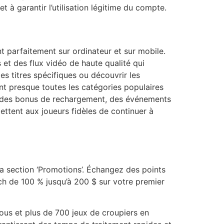
et à garantir l’utilisation légitime du compte.
nt parfaitement sur ordinateur et sur mobile.
 et des flux vidéo de haute qualité qui
es titres spécifiques ou découvrir les
ant presque toutes les catégories populaires
e des bonus de rechargement, des événements
ttent aux joueurs fidèles de continuer à
a section ‘Promotions’. Échangez des points
tch de 100 % jusqu’à 200 $ sur votre premier
ous et plus de 700 jeux de croupiers en