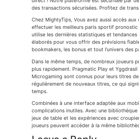
direct ! Notre plateforme est sécurisée par 
des transactions sécurisées. Profitez de tra
Chez MightyTips, Vous avez aussi accès aux co
effectuer les meilleurs paris sportif pronostic
utilise les dernières statistiques et tendance
élaborés pour vous offrir des prévisions fiab
bookmakers, les bonus et tout l’univers des pa
Dans le même temps, de nombreux joueurs privi
plus rapidement. Pragmatic Play et Yggdrasil 
Microgaming sont connus pour leurs titres d
régulièrement de nouveaux titres, ce qui signi
temps.
Combinées à une interface adaptée aux mobile
complications inutiles. Avec une bibliothèque 
jeux de table et les expériences avec croupie
joueurs peuvent accéder à la même bibliothèq