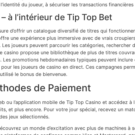
’identité du joueur, à sécuriser les transactions financières 
 à l’intérieur de Tip Top Bet
ure d’offrir un catalogue diversifié de titres qui fonctionne
offre une expérience plus immersive avec de vrais croupiers
. Les joueurs peuvent parcourir les catégories, rechercher d
 Le casino propose une bibliothèque de plus de titres couvr
es. Les promotions hebdomadaires typiques peuvent inclur
 pour les joueurs de casino en direct. Ces campagnes perme
tilisé le bonus de bienvenue.
éthodes de Paiement
b ou l’application mobile de Tip Top Casino et accédez à l
ts, et plus encore. Pour votre jour spécial, recevez un ma
 des jeux sélectionnés.
découvrez un monde d’excitation avec plus de machines à s