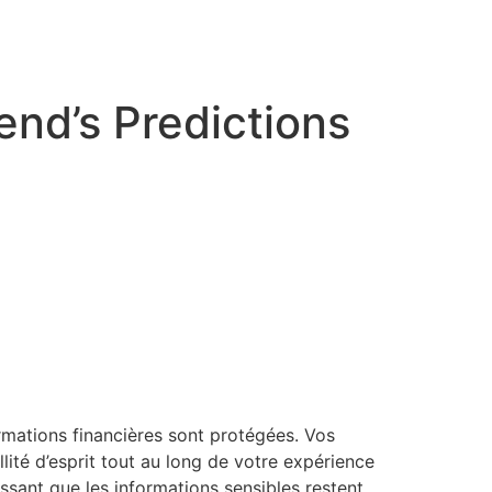
end’s Predictions
rmations financières sont protégées. Vos
lité d’esprit tout au long de votre expérience
issant que les informations sensibles restent