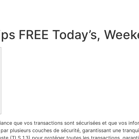
Tips FREE Today’s, Week
ance que vos transactions sont sécurisées et que vos info
ar plusieurs couches de sécurité, garantissant une tranquil
ste (TLS 1.3) pour protéger toutes les transactions, garant