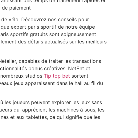
rantissant des temps de traitement rapides et
s de paiement !
s de vélo. Découvrez nos conseils pour
haque expert paris sportif de notre équipe
paris sportifs gratuits sont soigneusement
ement des détails actualisés sur les meilleurs
eller, capables de traiter les transactions
ctionnalités bonus créatives. NetEnt et
e nombreux studios
Tip top bet
sortent
veaux jeux apparaissent dans le hall au fil du
 les joueurs peuvent explorer les jeux sans
oueurs qui apprécient les machines à sous, les
s et aux tablettes, ce qui signifie que les