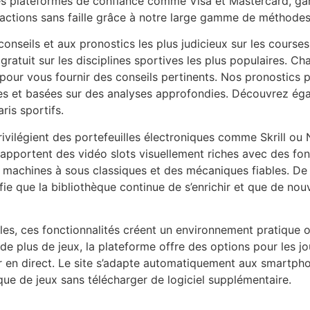
des plateformes de confiance comme Visa et Mastercard, ga
nsactions sans faille grâce à notre large gamme de méthode
nseils et aux pronostics les plus judicieux sur les course
 gratuit sur les disciplines sportives les plus populaires. C
s pour vous fournir des conseils pertinents. Nos pronostics 
les et basées sur des analyses approfondies. Découvrez égal
ris sportifs.
légient des portefeuilles électroniques comme Skrill ou Net
apportent des vidéo slots visuellement riches avec des fon
e machines à sous classiques et des mécaniques fiables. D
fie que la bibliothèque continue de s’enrichir et que de nou
s, ces fonctionnalités créent un environnement pratique où
de plus de jeux, la plateforme offre des options pour les j
r en direct. Le site s’adapte automatiquement aux smartphone
ue de jeux sans télécharger de logiciel supplémentaire.