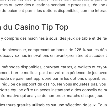
lèmes ou avez des questions pendant le processus, l’équipe 
 de paiement parmi les options disponibles, comme Interac o
n du Casino Tip Top
, y compris des machines à sous, des jeux de table et de l’a
de bienvenue, comprenant un bonus de 225 % sur les dépôts
, découvrez nos innovations en avant-première et accédez à
0 méthodes disponibles, couvrant cartes, e-wallets et crypt
nt tirer le meilleur parti de votre expérience de jeu avec
ode de paiement approprié parmi les options disponibles. C
 l’équipe de support du casino. Ne vous inquiétez pas, vos 
 Notre équipe offre un accès instantané à des conseils de p
 informative qui analyse de nombreux matchs chaque jour.
es tours gratuits utilisables sur une sélection de jeux. Tou