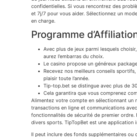
confidentielles. Si vous rencontrez des prob
et 7j/7 pour vous aider. Sélectionnez un mode
en charge.
Programme d’Affiliatio
Avec plus de jeux parmi lesquels choisir
aurez l’embarras du choix.
Le casino propose un généreux package 
Recevez nos meilleurs conseils sportifs
plaisir toute l’année.
Tip-top.bet se distingue avec plus de 3
Cela garantira que vous comprenez comme
Alimentez votre compte en sélectionnant un m
transactions en ligne et communications avec
fonctionnalités de sécurité de premier ordre.
divers sports. TipTopBet est une application
Il peut inclure des fonds supplémentaires ou d