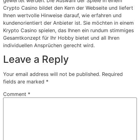
gewertet werden. Die Auswahl der Spiele in einem
Crypto Casino bildet den Kern der Webseite und liefert
Ihnen wertvolle Hinweise darauf, wie erfahren und
kundenorientiert der Anbieter ist. Sie möchten in einem
Krypto Casino spielen, das Ihnen ein rundum stimmiges
Gesamtkonzept für Ihr Hobby bietet und all Ihren
individuellen Ansprüchen gerecht wird.
Leave a Reply
Your email address will not be published.
Required
fields are marked
*
Comment
*