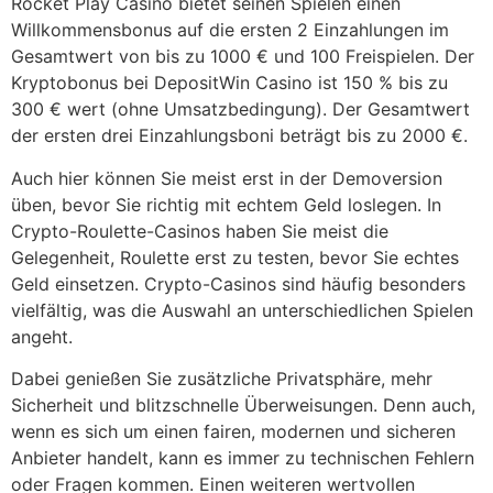
Rocket Play Casino bietet seinen Spielen einen
Willkommensbonus auf die ersten 2 Einzahlungen im
Gesamtwert von bis zu 1000 € und 100 Freispielen. Der
Kryptobonus bei DepositWin Casino ist 150 % bis zu
300 € wert (ohne Umsatzbedingung). Der Gesamtwert
der ersten drei Einzahlungsboni beträgt bis zu 2000 €.
Auch hier können Sie meist erst in der Demoversion
üben, bevor Sie richtig mit echtem Geld loslegen. In
Crypto-Roulette-Casinos haben Sie meist die
Gelegenheit, Roulette erst zu testen, bevor Sie echtes
Geld einsetzen. Crypto-Casinos sind häufig besonders
vielfältig, was die Auswahl an unterschiedlichen Spielen
angeht.
Dabei genießen Sie zusätzliche Privatsphäre, mehr
Sicherheit und blitzschnelle Überweisungen. Denn auch,
wenn es sich um einen fairen, modernen und sicheren
Anbieter handelt, kann es immer zu technischen Fehlern
oder Fragen kommen. Einen weiteren wertvollen