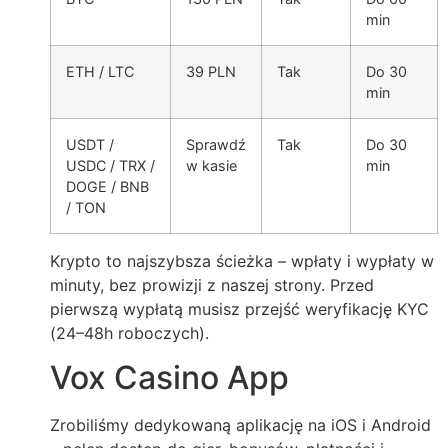
min
ETH / LTC
39 PLN
Tak
Do 30
min
USDT /
Sprawdź
Tak
Do 30
USDC / TRX /
w kasie
min
DOGE / BNB
/ TON
Krypto to najszybsza ścieżka – wpłaty i wypłaty w
minuty, bez prowizji z naszej strony. Przed
pierwszą wypłatą musisz przejść weryfikację KYC
(24–48h roboczych).
Vox Casino App
Zrobiliśmy dedykowaną aplikację na iOS i Android