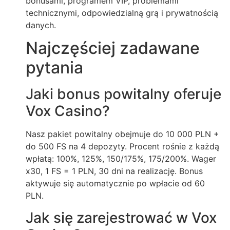
bonusami, programem VIP, problemami
technicznymi, odpowiedzialną grą i prywatnością
danych.
Najczęściej zadawane
pytania
Jaki bonus powitalny oferuje
Vox Casino?
Nasz pakiet powitalny obejmuje do 10 000 PLN +
do 500 FS na 4 depozyty. Procent rośnie z każdą
wpłatą: 100%, 125%, 150/175%, 175/200%. Wager
x30, 1 FS = 1 PLN, 30 dni na realizację. Bonus
aktywuje się automatycznie po wpłacie od 60
PLN.
Jak się zarejestrować w Vox