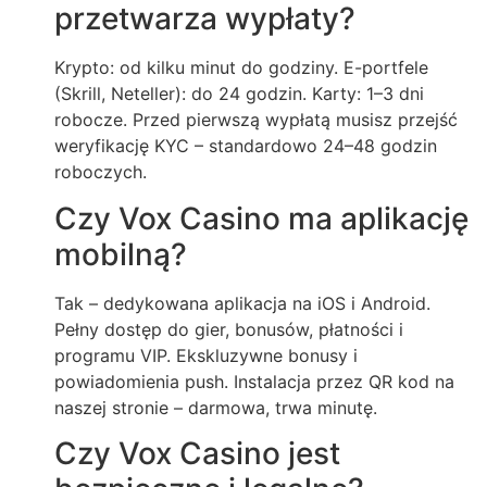
przetwarza wypłaty?
Krypto: od kilku minut do godziny. E-portfele
(Skrill, Neteller): do 24 godzin. Karty: 1–3 dni
robocze. Przed pierwszą wypłatą musisz przejść
weryfikację KYC – standardowo 24–48 godzin
roboczych.
Czy Vox Casino ma aplikację
mobilną?
Tak – dedykowana aplikacja na iOS i Android.
Pełny dostęp do gier, bonusów, płatności i
programu VIP. Ekskluzywne bonusy i
powiadomienia push. Instalacja przez QR kod na
naszej stronie – darmowa, trwa minutę.
Czy Vox Casino jest