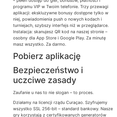
– pełen dostęp do gier, bonusów, płatności i
programu VIP w Twoim telefonie. Trzy przewagi
aplikacji: ekskluzywne bonusy dostępne tylko w
niej, powiadomienia push o nowych kodach i
turniejach, szybszy interfejs niż w przeglądarce.
Instalacja: skanujesz QR kod na naszej stronie –
osobny dla App Store i Google Play. Za minutę
masz wszystko. Za darmo.
Pobierz aplikację
Bezpieczeństwo i
uczciwe zasady
Zaufanie u nas to nie slogan – to proces.
Działamy na licencji rządu Curaçao. Szyfrujemy
wszystko SSL 256-bit – standard bankowy. Nasze
gry korzystają z certyfikowanych generatorów