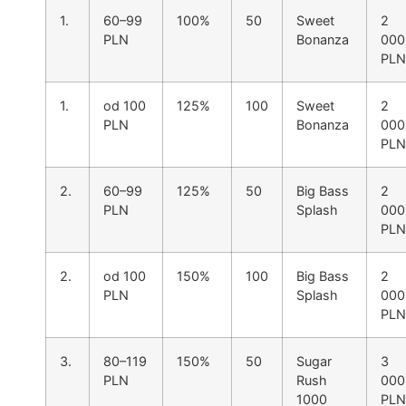
1.
60–99
100%
50
Sweet
2
PLN
Bonanza
000
PLN
1.
od 100
125%
100
Sweet
2
PLN
Bonanza
000
PLN
2.
60–99
125%
50
Big Bass
2
PLN
Splash
000
PLN
2.
od 100
150%
100
Big Bass
2
PLN
Splash
000
PLN
3.
80–119
150%
50
Sugar
3
PLN
Rush
000
1000
PLN