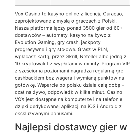
Vox Casino to kasyno online z licencją Curaçao,
zaprojektowane z myślą o graczach z Polski.
Nasza platforma łączy ponad 3500 gier od 60+
dostawców – automaty, kasyno na żywo z
Evolution Gaming, gry crash, jackpoty
progresywne i gry stołowe. Grasz w PLN,
wpłacasz kartą, przez Skrill, Neteller albo jedną z
10 kryptowalut z wypłatami w minuty. Program VIP
z sześcioma poziomami nagradza regularną grę
cashbackiem bez wagera i wymianą punktów na
gotówkę. Wsparcie po polsku działa całą dobę –
czat na żywo, odpowiedź w kilka minut. Casino
VOX jest dostępne na komputerze i na telefonie
dzięki dedykowanej aplikacji na iOS i Android z
ekskluzywnymi bonusami.
Najlepsi dostawcy gier w