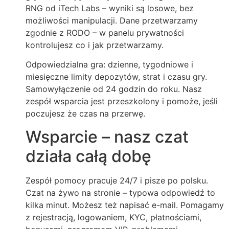
RNG od iTech Labs – wyniki są losowe, bez
możliwości manipulacji. Dane przetwarzamy
zgodnie z RODO – w panelu prywatności
kontrolujesz co i jak przetwarzamy.
Odpowiedzialna gra: dzienne, tygodniowe i
miesięczne limity depozytów, strat i czasu gry.
Samowyłączenie od 24 godzin do roku. Nasz
zespół wsparcia jest przeszkolony i pomoże, jeśli
poczujesz że czas na przerwę.
Wsparcie – nasz czat
działa całą dobę
Zespół pomocy pracuje 24/7 i pisze po polsku.
Czat na żywo na stronie – typowa odpowiedź to
kilka minut. Możesz też napisać e-mail. Pomagamy
z rejestracją, logowaniem, KYC, płatnościami,