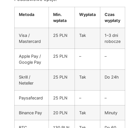
Metoda
Min.
Wypłata
Czas
wpłata
wypłaty
Visa /
25 PLN
Tak
1–3 dni
Mastercard
robocze
Apple Pay /
25 PLN
–
–
Google Pay
Skrill /
25 PLN
Tak
Do 24h
Neteller
Paysafecard
25 PLN
–
–
Binance Pay
20 PLN
Tak
Minuty
BTC
130 PLN
Tak
Do 60