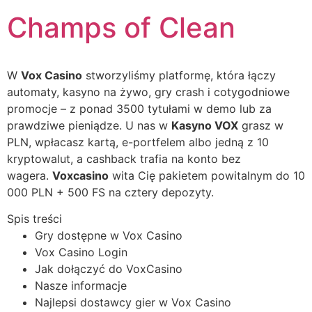
Champs of Clean
W
Vox Casino
stworzyliśmy platformę, która łączy
automaty, kasyno na żywo, gry crash i cotygodniowe
promocje – z ponad 3500 tytułami w demo lub za
prawdziwe pieniądze. U nas w
Kasyno VOX
grasz w
PLN, wpłacasz kartą, e-portfelem albo jedną z 10
kryptowalut, a cashback trafia na konto bez
wagera.
Voxcasino
wita Cię pakietem powitalnym do 10
000 PLN + 500 FS na cztery depozyty.
Spis treści
Gry dostępne w Vox Casino
Vox Casino Login
Jak dołączyć do VoxCasino
Nasze informacje
Najlepsi dostawcy gier w Vox Casino