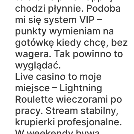
chodzi płynnie. Podoba
mi się system VIP –
punkty wymieniam na
gotówkę kiedy chcę, bez
wagera. Tak powinno to
wyglądać.
Live casino to moje
miejsce – Lightning
Roulette wieczorami po
pracy. Stream stabilny,
krupierki profesjonalne.
W weekendy bywa