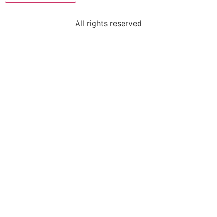
All rights reserved