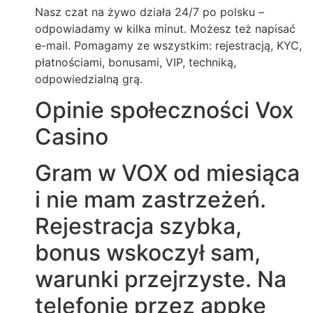
Nasz czat na żywo działa 24/7 po polsku –
odpowiadamy w kilka minut. Możesz też napisać
e-mail. Pomagamy ze wszystkim: rejestracją, KYC,
płatnościami, bonusami, VIP, techniką,
odpowiedzialną grą.
Opinie społeczności Vox
Casino
Gram w VOX od miesiąca
i nie mam zastrzeżeń.
Rejestracja szybka,
bonus wskoczył sam,
warunki przejrzyste. Na
telefonie przez appkę