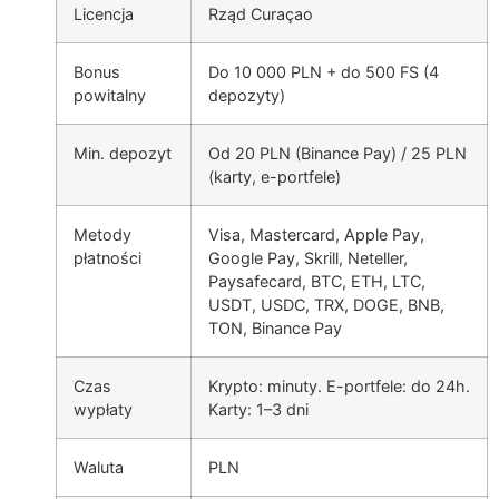
Licencja
Rząd Curaçao
Bonus
Do 10 000 PLN + do 500 FS (4
powitalny
depozyty)
Min. depozyt
Od 20 PLN (Binance Pay) / 25 PLN
(karty, e-portfele)
Metody
Visa, Mastercard, Apple Pay,
płatności
Google Pay, Skrill, Neteller,
Paysafecard, BTC, ETH, LTC,
USDT, USDC, TRX, DOGE, BNB,
TON, Binance Pay
Czas
Krypto: minuty. E-portfele: do 24h.
wypłaty
Karty: 1–3 dni
Waluta
PLN