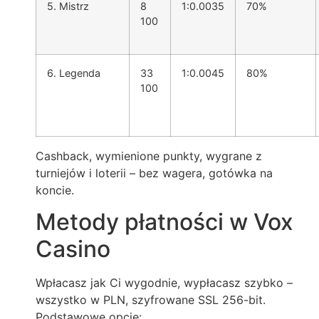
5. Mistrz
8
1:0.0035
70%
100
6. Legenda
33
1:0.0045
80%
100
Cashback, wymienione punkty, wygrane z
turniejów i loterii – bez wagera, gotówka na
koncie.
Metody płatności w Vox
Casino
Wpłacasz jak Ci wygodnie, wypłacasz szybko –
wszystko w PLN, szyfrowane SSL 256-bit.
Podstawowe opcje: