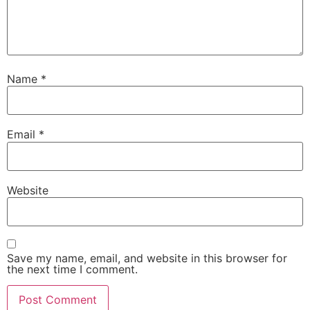
Name
*
Email
*
Website
Save my name, email, and website in this browser for
the next time I comment.