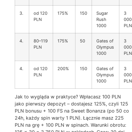
3.
od 120
175%
150
Sugar
3
PLN
Rush
000
1000
PLN
4.
80–119
175%
50
Gates of
3
PLN
Olympus
000
1000
PLN
4.
od 120
200%
150
Gates of
3
PLN
Olympus
000
1000
PLN
Jak to wygląda w praktyce? Wpłacasz 100 PLN
jako pierwszy depozyt – dostajesz 125%, czyli 125
PLN bonusu + 100 FS na Sweet Bonanza (po 50 co
24h, każdy spin warty 1 PLN). Łącznie masz 225
PLN na grę + 100 PLN w spinach. Warunki obrotu:
125 × 30 = 3 750 PLN w zakładach. Czas: 30 dni.