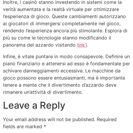
Inoltre, i casinò stanno investendo in sistemi come la
verità aumentata e la realtà virtuale per ottimizzare
l’esperienza di gioco. Queste cambiamenti autorizzano
ai giocatori di immergersi completamente nel gioco,
rendendo l’esperienza ancora più stimolante. Esplora di
più su come le tecnologie stanno modificando il
panorama del azzardo visitando
link1
.
Infine, è vitale puntare in modo consapevole. Definire un
piano finanziario e attenersi ad esso è fondamentale per
schivare danneggiamenti eccessive. Le macchine da
gioco possono essere entusiasmanti, ma è importante
tenere a mente che il divertimento d’azzardo deve
rimanere un’attività di divertimento.
Leave a Reply
Your email address will not be published.
Required
fields are marked
*