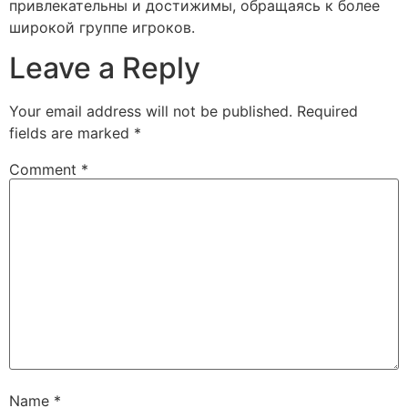
привлекательны и достижимы, обращаясь к более
широкой группе игроков.
Leave a Reply
Your email address will not be published.
Required
fields are marked
*
Comment
*
Name
*