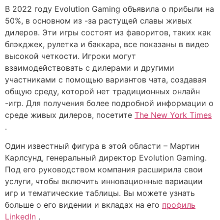
В 2022 году Evolution Gaming объявила о прибыли на
50%, в основном из -за растущей славы живых
дилеров. Эти игры состоят из фаворитов, таких как
блэкджек, рулетка и баккара, все показаны в видео
высокой четкости. Игроки могут
взаимодействовать с дилерами и другими
участниками с помощью вариантов чата, создавая
общую среду, которой нет традиционных онлайн
-игр. Для получения более подробной информации о
среде живых дилеров, посетите
The New York Times
.
Один известный фигура в этой области – Мартин
Карлсунд, генеральный директор Evolution Gaming.
Под его руководством компания расширила свои
услуги, чтобы включить инновационные вариации
игр и тематические таблицы. Вы можете узнать
больше о его видении и вкладах на его
профиль
LinkedIn
.