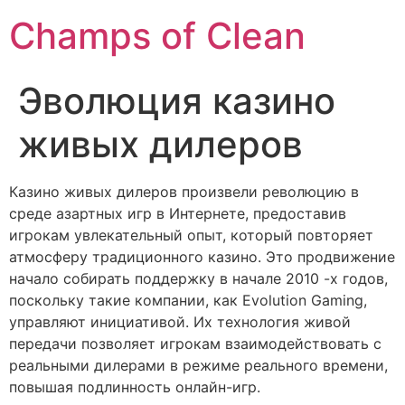
Champs of Clean
Эволюция казино
живых дилеров
Казино живых дилеров произвели революцию в
среде азартных игр в Интернете, предоставив
игрокам увлекательный опыт, который повторяет
атмосферу традиционного казино. Это продвижение
начало собирать поддержку в начале 2010 -х годов,
поскольку такие компании, как Evolution Gaming,
управляют инициативой. Их технология живой
передачи позволяет игрокам взаимодействовать с
реальными дилерами в режиме реального времени,
повышая подлинность онлайн-игр.