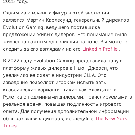
2025 году.
Одним из ключевых фигур в этой эволюции
является Мартин Карлесунд, генеральный директор
Evolution Gaming, ведущего поставщика
предложений живых дилеров. Его понимание было
жизненно важным для влияния на поле. Вы можете
следить за его взглядами на его
LinkedIn Profile
.
В 2022 году Evolution Gaming представила новую
платформу живых дилеров в Нью -Джерси, что
увеличило ее охват в индустрии США. Это
заведение позволяет игрокам испытывать
классические варианты, такие как Блэкджек и
Рулетка с подлинными дилерами, транслируемыми в
реальное время, повышая подлинность игрового
опыта. Для получения дополнительной информации
об играх живых дилеров, исследуйте
The New York
Times
.