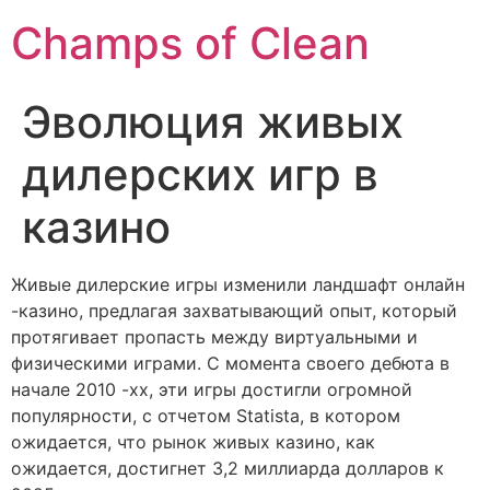
Champs of Clean
Эволюция живых
дилерских игр в
казино
Живые дилерские игры изменили ландшафт онлайн
-казино, предлагая захватывающий опыт, который
протягивает пропасть между виртуальными и
физическими играми. С момента своего дебюта в
начале 2010 -хх, эти игры достигли огромной
популярности, с отчетом Statista, в котором
ожидается, что рынок живых казино, как
ожидается, достигнет 3,2 миллиарда долларов к