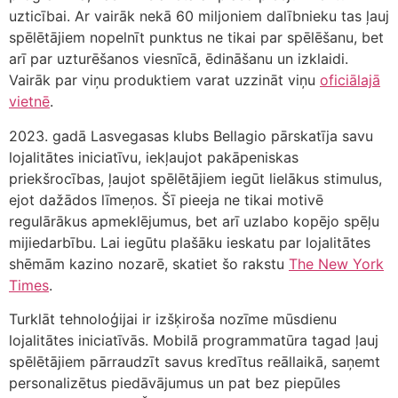
uzticībai. Ar vairāk nekā 60 miljoniem dalībnieku tas ļauj
spēlētājiem nopelnīt punktus ne tikai par spēlēšanu, bet
arī par uzturēšanos viesnīcā, ēdināšanu un izklaidi.
Vairāk par viņu produktiem varat uzzināt viņu
oficiālajā
vietnē
.
2023. gadā Lasvegasas klubs Bellagio pārskatīja savu
lojalitātes iniciatīvu, iekļaujot pakāpeniskas
priekšrocības, ļaujot spēlētājiem iegūt lielākus stimulus,
ejot dažādos līmeņos. Šī pieeja ne tikai motivē
regulārākus apmeklējumus, bet arī uzlabo kopējo spēļu
mijiedarbību. Lai iegūtu plašāku ieskatu par lojalitātes
shēmām kazino nozarē, skatiet šo rakstu
The New York
Times
.
Turklāt tehnoloģijai ir izšķiroša nozīme mūsdienu
lojalitātes iniciatīvās. Mobilā programmatūra tagad ļauj
spēlētājiem pārraudzīt savus kredītus reāllaikā, saņemt
personalizētus piedāvājumus un pat bez piepūles