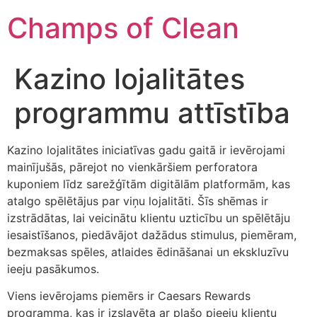
Champs of Clean
Kazino lojalitātes
programmu attīstība
Kazino lojalitātes iniciatīvas gadu gaitā ir ievērojami
mainījušās, pārejot no vienkāršiem perforatora
kuponiem līdz sarežģītām digitālām platformām, kas
atalgo spēlētājus par viņu lojalitāti. Šīs shēmas ir
izstrādātas, lai veicinātu klientu uzticību un spēlētāju
iesaistīšanos, piedāvājot dažādus stimulus, piemēram,
bezmaksas spēles, atlaides ēdināšanai un ekskluzīvu
ieeju pasākumos.
Viens ievērojams piemērs ir Caesars Rewards
programma, kas ir izslavēta ar plašo pieeju klientu