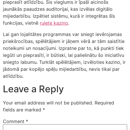
pieprasīt atlīdzību. Šis vieglums ir īpaši aicinošs
jaunākās paaudzes auditorijai, kas izvēlas digitālo
mijiedarbību. Izpētiet sistēmu, kurā ir integrētas šīs
funkcijas, vietnē
rulete kazino
.
Lai gan lojalitātes programmas var sniegt ievērojamas
priekšrocības, spēlētājiem ir jāņem vērā ar tām saistītie
noteikumi un nosacījumi. Izpratne par to, kā punkti tiek
iegūti un pieprasīti, ir būtiski, lai palielinātu šo iniciatīvu
sniegto labumu. Turklāt spēlētājiem, izvēloties kazino, ir
jādomā par kopējo spēļu mijiedarbību, nevis tikai par
atlīdzību.
Leave a Reply
Your email address will not be published.
Required
fields are marked
*
Comment
*