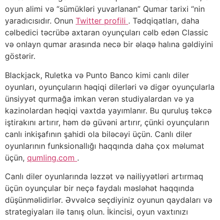
oyun alimi və “sümükləri yuvarlanan” Qumar tarixi “nin
yaradıcısıdır. Onun
Twitter profili
. Tədqiqatları, daha
cəlbedici təcrübə axtaran oyunçuları cəlb edən Classic
və onlayn qumar arasında necə bir əlaqə halına gəldiyini
göstərir.
Blackjack, Ruletka və Punto Banco kimi canlı diler
oyunları, oyunçuların həqiqi dilerləri və digər oyunçularla
ünsiyyət qurmağa imkan verən studiyalardan və ya
kazinolardan həqiqi vaxtda yayımlanır. Bu quruluş təkcə
iştirakını artırır, həm də güvəni artırır, çünki oyunçuların
canlı inkişafının şahidi ola biləcəyi üçün. Canlı diler
oyunlarının funksionallığı haqqında daha çox məlumat
üçün,
qumling.com
.
Canlı diler oyunlarında ləzzət və nailiyyətləri artırmaq
üçün oyunçular bir neçə faydalı məsləhət haqqında
düşünməlidirlər. Əvvəlcə seçdiyiniz oyunun qaydaları və
strategiyaları ilə tanış olun. İkincisi, oyun vaxtınızı