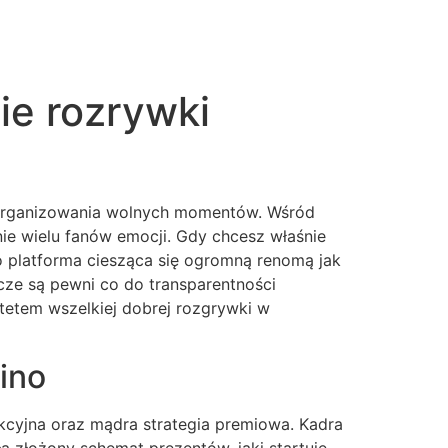
ie rozrywki
ji organizowania wolnych momentów. Wśród
ie wielu fanów emocji. Gdy chcesz właśnie
 to platforma ciesząca się ogromną renomą jak
acze są pewni co do transparentności
tetem wszelkiej dobrej rozgrywki w
ino
kcyjna oraz mądra strategia premiowa. Kadra