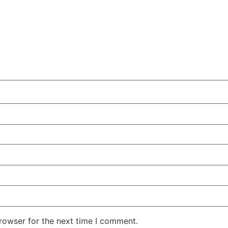
rowser for the next time I comment.