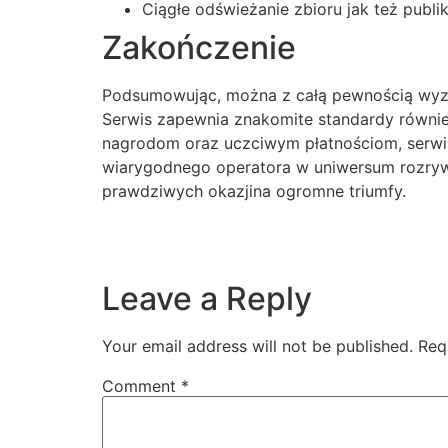
Ciągłe odświeżanie zbioru jak też pub
Zakończenie
Podsumowując, można z całą pewnością wyzna
Serwis zapewnia znakomite standardy równie
nagrodom oraz uczciwym płatnościom, serwis
wiarygodnego operatora w uniwersum rozrywk
prawdziwych okazjina ogromne triumfy.
Leave a Reply
Your email address will not be published.
Req
Comment
*