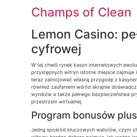
Champs of Clean
Lemon Casino: peł
cyfrowej
W tej chwili rynek kasyn internetowych ewol
przystępnych witryn istotne miejsce zajmuj
teraz zainicjować własną przygodę z kasynem
również zaufaniem wśród skrajnie doświadczon
wyników a także pełnego bezpieczeństwa pry
przestrzeni wirtualnej.
Program bonusów plus 
Jedną spośród kluczowych walorów, czym cha