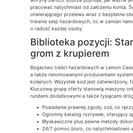
witryny bardzo dobrze pojmuje, jak ważne je
pracować natychmiast od założeniu konta. Ś
otwierającego przelewu wraz z bezpłatne obr
trwanie sesji hazardowych, co w zamian nama
o radość każdej osoby.
Biblioteka pozycji: St
grom z krupierem
Bogactwo treści hazardowych w Lemon Casin
a także renomowanymi producentami systemów,
kolejnych. Wszystek kod jest zatwierdzony, 
Kluczową grupę oferty stanowią maszyny on
rundami dodatkowymi a także tysiącami dróg
Posiadanie prawnej zgody, coś, co ręcz
Ogromny katalog rozrywek, oferujący s
Błyskawiczne plus pewne metody dokony
24/7 pomoc biuro, co natychmiastowo w