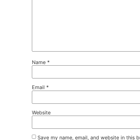
Name
*
Email
*
Website
Save my name, email, and website in this b