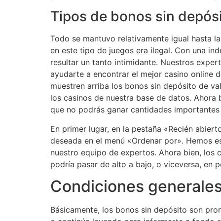
Tipos de bonos sin depós
Todo se mantuvo relativamente igual hasta la 
en este tipo de juegos era ilegal. Con una in
resultar un tanto intimidante. Nuestros expe
ayudarte a encontrar el mejor casino online 
muestren arriba los bonos sin depósito de va
los casinos de nuestra base de datos. Ahora b
que no podrás ganar cantidades importantes 
En primer lugar, en la pestaña «Recién abiert
deseada en el menú «Ordenar por». Hemos escr
nuestro equipo de expertos. Ahora bien, los 
podría pasar de alto a bajo, o viceversa, en 
Condiciones generales
Básicamente, los bonos sin depósito son promo