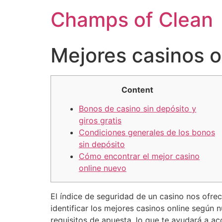
Champs of Clean
Mejores casinos o
Content
Bonos de casino sin depósito y
giros gratis
Condiciones generales de los bonos
sin depósito
Cómo encontrar el mejor casino
online nuevo
El índice de seguridad de un casino nos ofrec
identificar los mejores casinos online según 
requisitos de apuesta, lo que te ayudará a ac