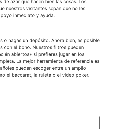
os de azar que hacen bien las cosas. Los
ue nuestros visitantes sepan que no les
apoyo inmediato y ayuda.
s o hagas un depósito. Ahora bien, es posible
s con el bono. Nuestros filtros pueden
ién abiertos» si prefieres jugar en los
pleta. La mejor herramienta de referencia es
pañoles pueden escoger entre un amplio
 el baccarat, la ruleta o el video poker.