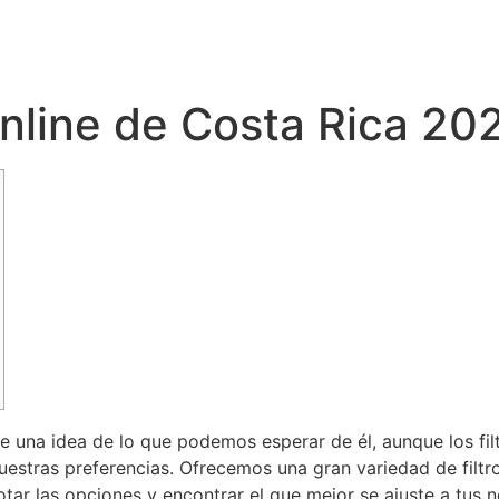
nline de Costa Rica 20
e una idea de lo que podemos esperar de él, aunque los fil
nuestras preferencias. Ofrecemos una gran variedad de filt
otar las opciones y encontrar el que mejor se ajuste a tus