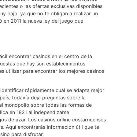
ecientes o las ofertas exclusivas disponibles
y bajo, ya que no te obligan a realizar un
ó en 2011 la nueva ley del juego que
cil encontrar casinos en el centro de la
puestas que hay son establecimientos
s utilizar para encontrar los mejores casinos
identificar rápidamente cuál se adapta mejor
país, todavía deja preguntas sobre la
a el monopolio sobre todas las formas de
blica en 1821 al independizarse
os de azar. Los casinos online costarricenses
s. Aquí encontrarás información útil que te
ino para disfrutar.