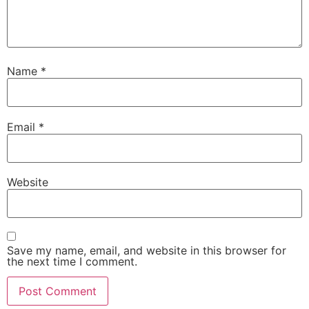
Name
*
Email
*
Website
Save my name, email, and website in this browser for
the next time I comment.