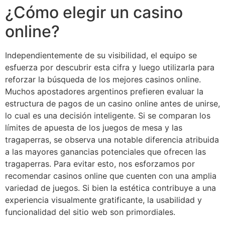
¿Cómo elegir un casino
online?
Independientemente de su visibilidad, el equipo se
esfuerza por descubrir esta cifra y luego utilizarla para
reforzar la búsqueda de los mejores casinos online.
Muchos apostadores argentinos prefieren evaluar la
estructura de pagos de un casino online antes de unirse,
lo cual es una decisión inteligente. Si se comparan los
límites de apuesta de los juegos de mesa y las
tragaperras, se observa una notable diferencia atribuida
a las mayores ganancias potenciales que ofrecen las
tragaperras. Para evitar esto, nos esforzamos por
recomendar casinos online que cuenten con una amplia
variedad de juegos. Si bien la estética contribuye a una
experiencia visualmente gratificante, la usabilidad y
funcionalidad del sitio web son primordiales.