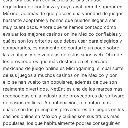
reguladora de confianza y cuyo aval permite operar en
México, además de que poseen una variedad de juegos
bastante aceptable y bonos que pueden llegar a ser
muy cuantiosos. Ahora que te hemos contado cómo
evaluar los mejores casinos online México confiables y
cuáles son los criterios que debes usar para elegirlos y
compararlos, es momento de contarte un poco sobre
las ventajas y desventajas de estos sitios web. Otro de
los proveedores que más destaca en el mercado
mexicano de juego online es Microgaming, el cual surte
de sus juegos a muchos casinos online México y por
ello se han vuelto tan populares, además de que son
realmente divertidos. NetEnt es una de las marcas más
reconocidas en la industria de proveedores de software
de casino en línea. A continuación, te contaremos
cuáles son los principales proveedores de juegos en los
casinos online en México y cuáles son sus títulos más
populares, los que habitualmente podrás conseguir en