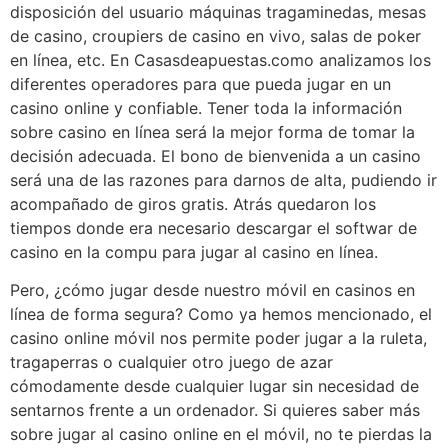
disposición del usuario máquinas tragaminedas, mesas
de casino, croupiers de casino en vivo, salas de poker
en línea, etc. En Casasdeapuestas.como analizamos los
diferentes operadores para que pueda jugar en un
casino online y confiable. Tener toda la información
sobre casino en línea será la mejor forma de tomar la
decisión adecuada. El bono de bienvenida a un casino
será una de las razones para darnos de alta, pudiendo ir
acompañado de giros gratis. Atrás quedaron los
tiempos donde era necesario descargar el softwar de
casino en la compu para jugar al casino en línea.
Pero, ¿cómo jugar desde nuestro móvil en casinos en
línea de forma segura? Como ya hemos mencionado, el
casino online móvil nos permite poder jugar a la ruleta,
tragaperras o cualquier otro juego de azar
cómodamente desde cualquier lugar sin necesidad de
sentarnos frente a un ordenador. Si quieres saber más
sobre jugar al casino online en el móvil, no te pierdas la