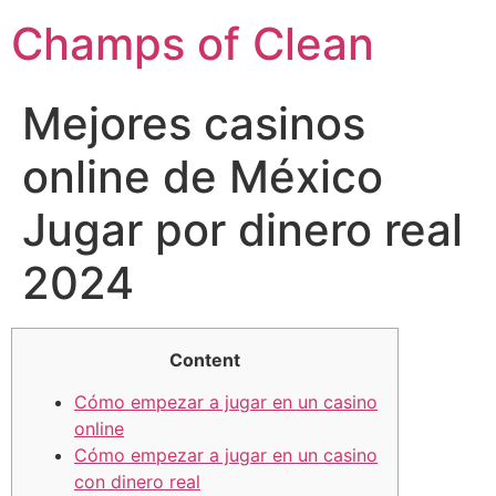
Champs of Clean
Mejores casinos
online de México
Jugar por dinero real
2024
Content
Cómo empezar a jugar en un casino
online
Cómo empezar a jugar en un casino
con dinero real