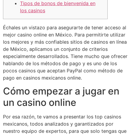
Tipos de bonos de bienvenida en
los casinos
Échales un vistazo para asegurarte de tener acceso al
mejor casino online en México. Para permitirte utilizar
los mejores y más confiables sitios de casinos en línea
de México, aplicamos un conjunto de criterios
especialmente desarrollados. Tiene mucho que ofrecer
hablando de los métodos de pago y es uno de los
pocos casinos que aceptan PayPal como método de
pago en casinos mexicanos online.
Cómo empezar a jugar en
un casino online
Por esa razón, te vamos a presentar los top casinos
mexicanos, todos analizados y garantizados por
nuestro equipo de expertos, para que solo tengas que