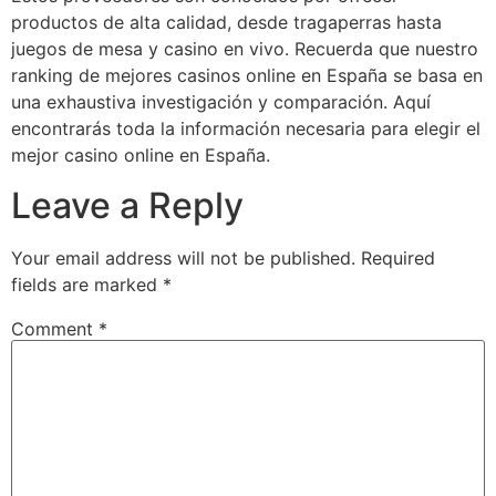
productos de alta calidad, desde tragaperras hasta
juegos de mesa y casino en vivo. Recuerda que nuestro
ranking de mejores casinos online en España se basa en
una exhaustiva investigación y comparación. Aquí
encontrarás toda la información necesaria para elegir el
mejor casino online en España.
Leave a Reply
Your email address will not be published.
Required
fields are marked
*
Comment
*