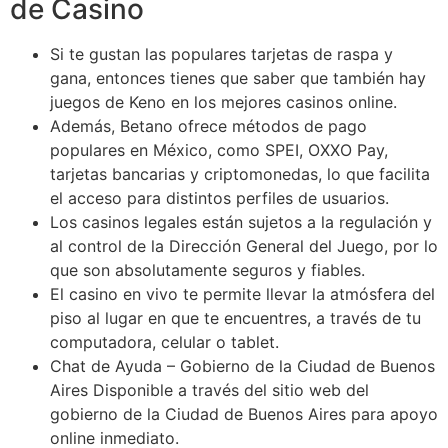
de Casino
Si te gustan las populares tarjetas de raspa y
gana, entonces tienes que saber que también hay
juegos de Keno en los mejores casinos online.
Además, Betano ofrece métodos de pago
populares en México, como SPEI, OXXO Pay,
tarjetas bancarias y criptomonedas, lo que facilita
el acceso para distintos perfiles de usuarios.
Los casinos legales están sujetos a la regulación y
al control de la Dirección General del Juego, por lo
que son absolutamente seguros y fiables.
El casino en vivo te permite llevar la atmósfera del
piso al lugar en que te encuentres, a través de tu
computadora, celular o tablet.
Chat de Ayuda – Gobierno de la Ciudad de Buenos
Aires Disponible a través del sitio web del
gobierno de la Ciudad de Buenos Aires para apoyo
online inmediato.