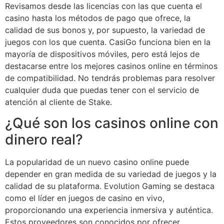
Revisamos desde las licencias con las que cuenta el
casino hasta los métodos de pago que ofrece, la
calidad de sus bonos y, por supuesto, la variedad de
juegos con los que cuenta. CasiGo funciona bien en la
mayoría de dispositivos móviles, pero está lejos de
destacarse entre los mejores casinos online en términos
de compatibilidad. No tendrás problemas para resolver
cualquier duda que puedas tener con el servicio de
atención al cliente de Stake.
¿Qué son los casinos online con
dinero real?
La popularidad de un nuevo casino online puede
depender en gran medida de su variedad de juegos y la
calidad de su plataforma. Evolution Gaming se destaca
como el líder en juegos de casino en vivo,
proporcionando una experiencia inmersiva y auténtica.
Estos proveedores son conocidos por ofrecer