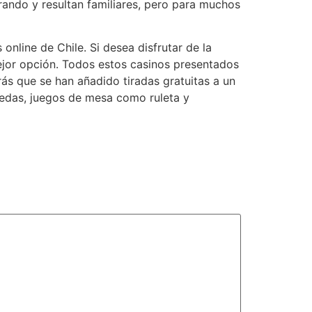
rando y resultan familiares, pero para muchos
nline de Chile. Si desea disfrutar de la
mejor opción. Todos estos casinos presentados
s que se han añadido tiradas gratuitas a un
edas, juegos de mesa como ruleta y