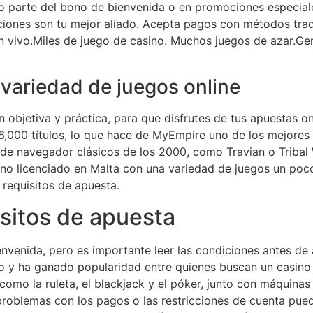
mo parte del bono de bienvenida o en promociones especial
ociones son tu mejor aliado. Acepta pagos con métodos tra
 en vivo.Miles de juego de casino. Muchos juegos de azar.
variedad de juegos online
objetiva y práctica, para que disfrutes de tus apuestas on
,000 títulos, lo que hace de MyEmpire uno de los mejores 
de navegador clásicos de los 2000, como Travian o Tribal W
no licenciado en Malta con una variedad de juegos un poco
 requisitos de apuesta.
isitos de apuesta
envenida, pero es importante leer las condiciones antes de a
 y ha ganado popularidad entre quienes buscan un casino 
como la ruleta, el blackjack y el póker, junto con máquina
 problemas con los pagos o las restricciones de cuenta pued