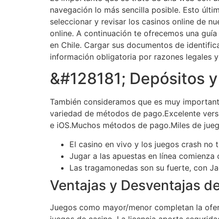
navegación lo más sencilla posible. Esto últim
seleccionar y revisar los casinos online de n
online. A continuación te ofrecemos una guía
en Chile. Cargar sus documentos de identifica
información obligatoria por razones legales y
&#128181; Depósitos y 
También consideramos que es muy importante q
variedad de métodos de pago.Excelente vers
e iOS.Muchos métodos de pago.Miles de jueg
El casino en vivo y los juegos crash no t
Jugar a las apuestas en línea comienza 
Las tragamonedas son su fuerte, con Ja
Ventajas y Desventajas d
Juegos como mayor/menor completan la oferta
juegos de casino. La licencia aporta segurida