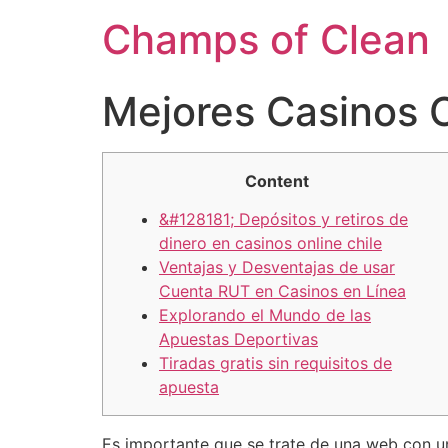
Champs of Clean
Mejores Casinos O
Content
&#128181; Depósitos y retiros de
dinero en casinos online chile
Ventajas y Desventajas de usar
Cuenta RUT en Casinos en Línea
Explorando el Mundo de las
Apuestas Deportivas
Tiradas gratis sin requisitos de
apuesta
Es importante que se trate de una web con u