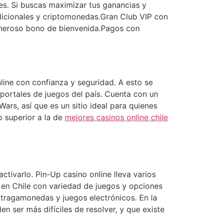
es. Si buscas maximizar tus ganancias y
dicionales y criptomonedas.Gran Club VIP con
Generoso bono de bienvenida.Pagos con
line con confianza y seguridad. A esto se
portales de juegos del país. Cuenta con un
ars, así que es un sitio ideal para quienes
 superior a la de
mejores casinos online chile
ctivarlo. Pin-Up casino online lleva varios
en Chile con variedad de juegos y opciones
s tragamonedas y juegos electrónicos. En la
en ser más difíciles de resolver, y que existe