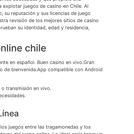
a explotar juegos de casino en Chile. Al
, su reputación y sus licencias de juego
ra revisión de los mejores sitios de casino
prueban su identidad, edad y residencia,
nline chile
ente en español. Buen casino en vivo.Gran
no de bienvenida.App compatible con Android
l o transmisión en vivo.
necesidades.
Línea
os juegos entre las tragamonedas y los
res del juego online. Lo ideal sería tener un