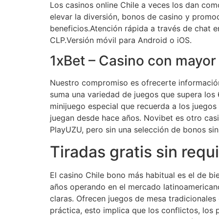
Los casinos online Chile a veces los dan co
elevar la diversión, bonos de casino y prom
beneficios.Atención rápida a través de chat
CLP.Versión móvil para Android o iOS.
1xBet – Casino con mayor 
Nuestro compromiso es ofrecerte información 
suma una variedad de juegos que supera los 6
minijuego especial que recuerda a los juegos 
juegan desde hace años. Novibet es otro casi
PlayUZU, pero sin una selección de bonos sin
Tiradas gratis sin requ
El casino Chile bono más habitual es el de bi
años operando en el mercado latinoamericano
claras. Ofrecen juegos de mesa tradicionales 
práctica, esto implica que los conflictos, los