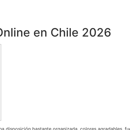
nline en Chile 2026
na disposición bastante organizada, colores agradables, f