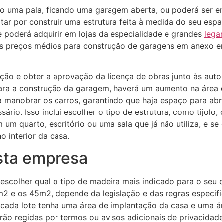
mo uma pala, ficando uma garagem aberta, ou poderá ser 
r por construir uma estrutura feita à medida do seu espa
poderá adquirir em lojas da especialidade e grandes
lega
s preços médios para construção de garagens em anexo e
zação e obter a aprovação da licença de obras junto às au
ra a construção da garagem, haverá um aumento na área d
ara manobrar os carros, garantindo que haja espaço para abr
io. Isso inclui escolher o tipo de estrutura, como tijolo
um quarto, escritório ou uma sala que já não utiliza, e se e
o interior da casa.
esta empresa
a escolher qual o tipo de madeira mais indicado para o se
2 e os 45m2, depende da legislação e das regras especif
cada lote tenha uma área de implantação da casa e uma á
o regidas por termos ou avisos adicionais de privacidade,