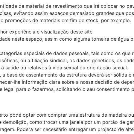
tidade de material de revestimento que irá colocar no pa
ecisas, evitando assim espaços demasiado grandes que pos
ndo promoções de materiais em fim de stock, por exemplo.
or experiência e visualização deste site.
icidade neste espaço, assim como alguma torneira de água 
tegorias especiais de dados pessoais, tais como os que re
ilosóficas, ou a filiação sindical, os dados genéticos, os d
à saúde ou relativos à vida sexual ou orientação sexual.
a base de assentamento da estrutura deverá ser sólida e r
rnecer-lhe informação clara sobre a nossa decisão de dep
 legal para o fazermos, solicitando o seu consentimento pa
rto pode optar com comprar uma estrutura de madeira ou a
e demolição, como trocar uma janela por um portão de gar
ragem. Poderá ser necessário entregar um projecto de alt