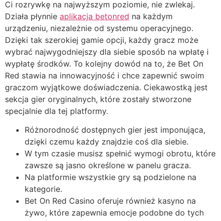
Ci rozrywkę na najwyższym poziomie, nie zwlekaj.
Działa płynnie
aplikacja betonred
na każdym
urządzeniu, niezależnie od systemu operacyjnego.
Dzięki tak szerokiej gamie opcji, każdy gracz może
wybrać najwygodniejszy dla siebie sposób na wpłatę i
wypłatę środków. To kolejny dowód na to, że Bet On
Red stawia na innowacyjność i chce zapewnić swoim
graczom wyjątkowe doświadczenia. Ciekawostką jest
sekcja gier oryginalnych, które zostały stworzone
specjalnie dla tej platformy.
Różnorodność dostępnych gier jest imponująca,
dzięki czemu każdy znajdzie coś dla siebie.
W tym czasie musisz spełnić wymogi obrotu, które
zawsze są jasno określone w panelu gracza.
Na platformie wszystkie gry są podzielone na
kategorie.
Bet On Red Casino oferuje również kasyno na
żywo, które zapewnia emocje podobne do tych