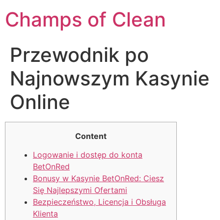
Champs of Clean
Przewodnik po
Najnowszym Kasynie
Online
Content
Logowanie i dostęp do konta
BetOnRed
Bonusy w Kasynie BetOnRed: Ciesz
Się Najlepszymi Ofertami
Bezpieczeństwo, Licencja i Obsługa
Klienta