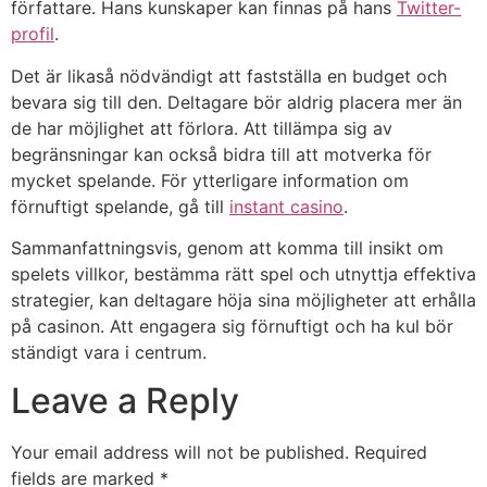
författare. Hans kunskaper kan finnas på hans
Twitter-
profil
.
Det är likaså nödvändigt att fastställa en budget och
bevara sig till den. Deltagare bör aldrig placera mer än
de har möjlighet att förlora. Att tillämpa sig av
begränsningar kan också bidra till att motverka för
mycket spelande. För ytterligare information om
förnuftigt spelande, gå till
instant casino
.
Sammanfattningsvis, genom att komma till insikt om
spelets villkor, bestämma rätt spel och utnyttja effektiva
strategier, kan deltagare höja sina möjligheter att erhålla
på casinon. Att engagera sig förnuftigt och ha kul bör
ständigt vara i centrum.
Leave a Reply
Your email address will not be published.
Required
fields are marked
*