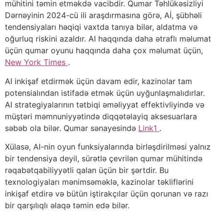
mühitini təmin etməkdə vacibdir. Qumar Təhlükəsizliyi
Dərnəyinin 2024-cü ili araşdırmasına görə, Aİ, şübhəli
tendensiyaları həqiqi vaxtda tanıya bilər, aldatma və
oğurluq riskini azaldır. AI haqqında daha ətraflı məlumat
üçün qumar oyunu haqqında daha çox məlumat üçün,
New York Times
.
AI inkişaf etdirmək üçün davam edir, kazinolar tam
potensialından istifadə etmək üçün uyğunlaşmalıdırlar.
AI strategiyalarının tətbiqi əməliyyat effektivliyində və
müştəri məmnuniyyətində diqqətəlayiq aksesuarlara
səbəb ola bilər. Qumar sənayesində
Link1
.
Xülasə, AI-nin oyun funksiyalarında birləşdirilməsi yalnız
bir tendensiya deyil, sürətlə çevrilən qumar mühitində
rəqabətqabiliyyətli qalan üçün bir şərtdir. Bu
texnologiyaları mənimsəməklə, kazinolar təkliflərini
inkişaf etdirə və bütün iştirakçılar üçün qorunan və razı
bir qarşılıqlı əlaqə təmin edə bilər.