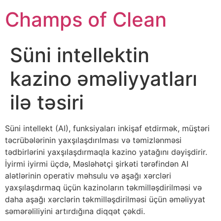
Champs of Clean
Süni intellektin
kazino əməliyyatları
ilə təsiri
Süni intellekt (AI), funksiyaları inkişaf etdirmək, müştəri
təcrübələrinin yaxşılaşdırılması və təmizlənməsi
tədbirlərini yaxşılaşdırmaqla kazino yatağını dəyişdirir.
İyirmi iyirmi üçdə, Məsləhətçi şirkəti tərəfindən AI
alətlərinin operativ məhsulu və aşağı xərcləri
yaxşılaşdırmaq üçün kazinoların təkmilləşdirilməsi və
daha aşağı xərclərin təkmilləşdirilməsi üçün əməliyyat
səmərəliliyini artırdığına diqqət çəkdi.