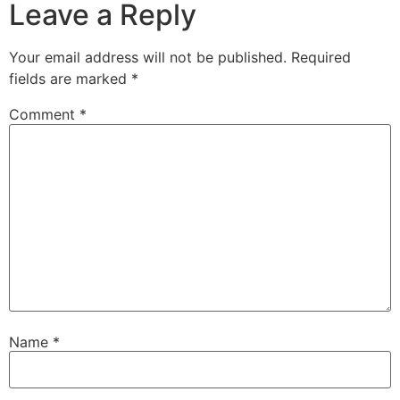
Leave a Reply
Your email address will not be published.
Required
fields are marked
*
Comment
*
Name
*