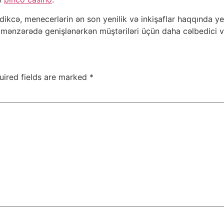
cə, menecerlərin ən son yenilik və inkişaflar haqqında yen
r mənzərədə genişlənərkən müştəriləri üçün daha cəlbedici və 
uired fields are marked
*