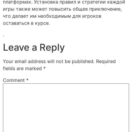
платформах. Установка правил и стратегии каждой
игры также может повысить общее приключение,
что делает им необходимым для игроков
оставаться в курсе.
.
Leave a Reply
Your email address will not be published.
Required
fields are marked
*
Comment
*