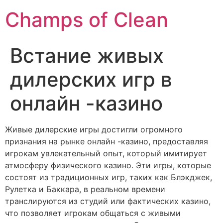
Champs of Clean
Встание живых
дилерских игр в
онлайн -казино
Живые дилерские игры достигли огромного
признания на рынке онлайн -казино, предоставляя
игрокам увлекательный опыт, который имитирует
атмосферу физического казино. Эти игры, которые
состоят из традиционных игр, таких как Блэкджек,
Рулетка и Баккара, в реальном времени
транслируются из студий или фактических казино,
что позволяет игрокам общаться с живыми