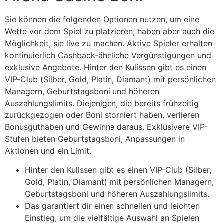
Sie können die folgenden Optionen nutzen, um eine
Wette vor dem Spiel zu platzieren, haben aber auch die
Möglichkeit, sie live zu machen. Aktive Spieler erhalten
kontinuierlich Cashback-ähnliche Vergünstigungen und
exklusive Angebote. Hinter den Kulissen gibt es einen
VIP-Club (Silber, Gold, Platin, Diamant) mit persönlichen
Managern, Geburtstagsboni und höheren
Auszahlungslimits. Diejenigen, die bereits frühzeitig
zurückgezogen oder Boni storniert haben, verlieren
Bonusguthaben und Gewinne daraus. Exklusivere VIP-
Stufen bieten Geburtstagsboni, Anpassungen in
Aktionen und ein Limit.
Hinter den Kulissen gibt es einen VIP-Club (Silber,
Gold, Platin, Diamant) mit persönlichen Managern,
Geburtstagsboni und höheren Auszahlungslimits.
Das garantiert dir einen schnellen und leichten
Einstieg, um die vielfältige Auswahl an Spielen